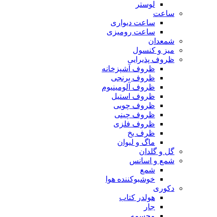
لوستر
ساعت
ساعت دیواری
ساعت رومیزی
شمعدان
میز و کنسول
ظروف پذیرایی
ظروف آشپزخانه
ظروف برنجی
ظروف آلومینیوم
ظروف استیل
ظروف چوبی
ظروف چینی
ظروف فلزی
ظرف یخ
ماگ و لیوان
گل و گلدان
شمع و اسانس
شمع
خوشبوکننده هوا
دکوری
هولدر کتاب
جار
مجسمه