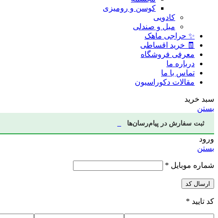
کوسن و رومیزی
کادویی
مبل و صندلی
✨ حراجی ماهک
🧾 خرید اقساطی
معرفی فروشگاه
درباره ما
تماس با ما
مقالات دکوراسیون
سبد خرید
بستن
ثبت سفارش در پیام‌رسان‌ها
ورود
بستن
شماره موبایل
*
ارسال کد
کد تایید
*