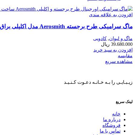
افزودن به علاقه مندی
ماگ سرامیکی طرح برجسته Aerosmith مدل اکلیلی براق
ماگ و لیوان
,
کادویی
39.680.000
ریال
افزودن به سبد خرید
مقایسه
مشاهده سریع
زیـبـایـی را بـه خـانـه دعـوت کـنـیـد
لینک سریع
خانه
درباره ما
فروشگاه
تماس با ما