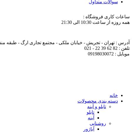
سوالات متداول
ساعات کاری فروشگاه :
همه روزه از ساعت 10:30 الی 21:30
آدرس : تهران - تجریش - خیابان ملکی - مجتمع تجاری ارگ - طبقه منفی ی
تلفن : 82 62 39 22 - 021
موبایل : 09198030072
خانه
دسته بندی محصولات
تابلو و آینه
تابلو
آینه
روشنایی
آباژور