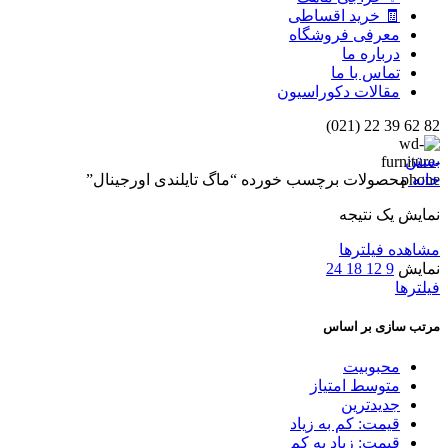
🧾 خرید اقساطی
معرفی فروشگاه
درباره ما
تماس با ما
مقالات دکوراسیون
82 62 39 22 (021)
بستن
خانه
محصولات برچسب خورده “ماگ تایلندی اورجینال”
نمایش یک نتیجه
مشاهده فیلترها
نمایش
9
12
18
24
فیلترها
مرتب سازی بر اساس
محبوبیت
متوسط امتیاز
جدیدترین
قیمت: کم به زیاد
قیمت: زیاد به کم