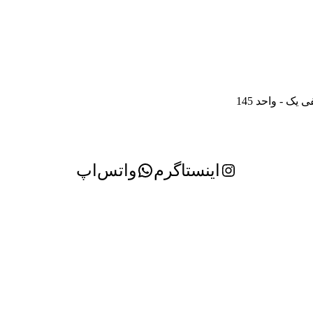
ک - واحد 145
اینستاگرم
واتس‌اپ