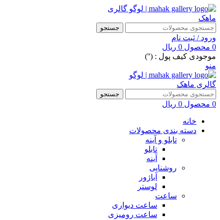
جستجو
ورود / ثبت نام
0
محصول
0
ریال
موجودی کیف پول : ('')
منو
جستجو
0
محصول
0
ریال
خانه
دسته بندی محصولات
تابلو و آینه
تابلو
آینه
روشنایی
آباژور
لوستر
ساعت
ساعت دیواری
ساعت رومیزی