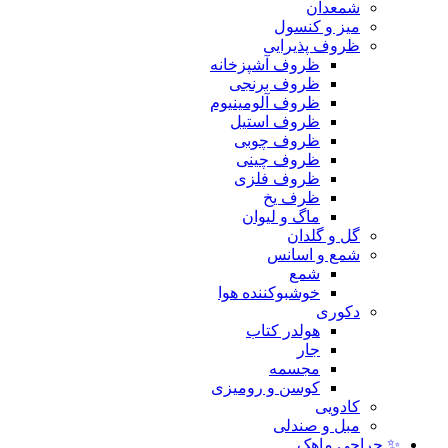
شمعدان
میز و کنسول
ظروف پذیرایی
ظروف آشپزخانه
ظروف برنجی
ظروف آلومینیوم
ظروف استیل
ظروف چوبی
ظروف چینی
ظروف فلزی
ظرف یخ
ماگ و لیوان
گل و گلدان
شمع و اسانس
شمع
خوشبوکننده هوا
دکوری
هولدر کتاب
جار
مجسمه
کوسن و رومیزی
کادویی
مبل و صندلی
✨ حراجی ماهک