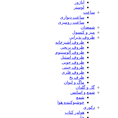
آباژور
لوستر
ساعت
ساعت دیواری
ساعت رومیزی
شمعدان
میز و کنسول
ظروف پذیرایی
ظروف آشپزخانه
ظروف برنجی
ظروف آلومینیوم
ظروف استیل
ظروف چوبی
ظروف چینی
ظروف فلزی
ظرف یخ
ماگ و لیوان
گل و گلدان
شمع و اسانس
شمع
خوشبوکننده هوا
دکوری
هولدر کتاب
جار