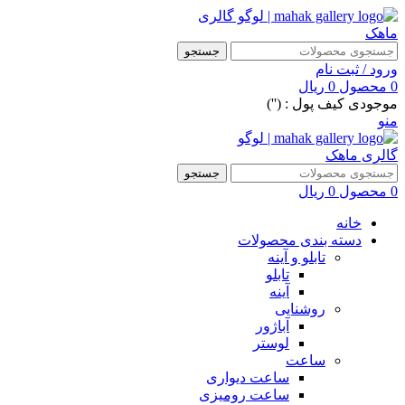
جستجو
ورود / ثبت نام
0
محصول
0
ریال
موجودی کیف پول : ('')
منو
جستجو
0
محصول
0
ریال
خانه
دسته بندی محصولات
تابلو و آینه
تابلو
آینه
روشنایی
آباژور
لوستر
ساعت
ساعت دیواری
ساعت رومیزی