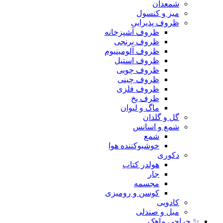
شمعدان
میز و کنسول
ظروف پذیرایی
ظروف آشپزخانه
ظروف برنجی
ظروف آلومینیوم
ظروف استیل
ظروف چوبی
ظروف چینی
ظروف فلزی
ظرف یخ
ماگ و لیوان
گل و گلدان
شمع و اسانس
شمع
خوشبوکننده هوا
دکوری
هولدر کتاب
جار
مجسمه
کوسن و رومیزی
کادویی
مبل و صندلی
✨ حراجی ماهک