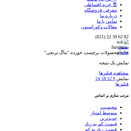
🧾 خرید اقساطی
معرفی فروشگاه
درباره ما
تماس با ما
مقالات دکوراسیون
82 62 39 22 (021)
بستن
خانه
محصولات برچسب خورده “ماگ برنجی”
نمایش یک نتیجه
مشاهده فیلترها
نمایش
9
12
18
24
فیلترها
مرتب سازی بر اساس
محبوبیت
متوسط امتیاز
جدیدترین
قیمت: کم به زیاد
قیمت: زیاد به کم