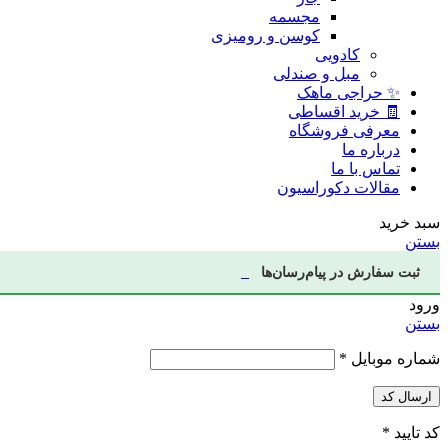
مجسمه
کوسن و رومیزی
کادویی
مبل و صندلی
✨ حراجی ماهک
🧾 خرید اقساطی
معرفی فروشگاه
درباره ما
تماس با ما
مقالات دکوراسیون
سبد خرید
بستن
ثبت سفارش در پیام‌رسان‌ها
ورود
بستن
شماره موبایل
*
ارسال کد
کد تایید
*