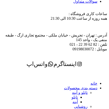
سوالات متداول
ساعات کاری فروشگاه :
همه روزه از ساعت 10:30 الی 21:30
آدرس : تهران - تجریش - خیابان ملکی - مجتمع تجاری ارگ - طبقه
منفی یک - واحد 145
تلفن : 82 62 39 22 - 021
موبایل : 09198030072
اینستاگرم
واتس‌اپ
خانه
دسته بندی محصولات
تابلو و آینه
تابلو
آینه
روشنایی