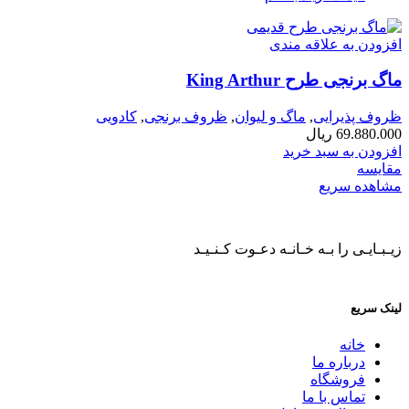
افزودن به علاقه مندی
ماگ برنجی طرح King Arthur
ظروف پذیرایی
,
ماگ و لیوان
,
ظروف برنجی
,
کادویی
69.880.000
ریال
افزودن به سبد خرید
مقایسه
مشاهده سریع
زیـبـایـی را بـه خـانـه دعـوت کـنـیـد
لینک سریع
خانه
درباره ما
فروشگاه
تماس با ما