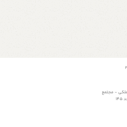
ملکی - مجتمع
14