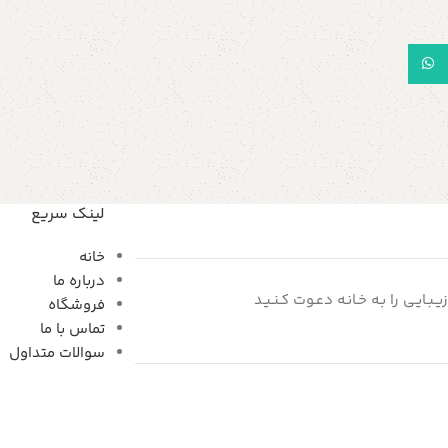
WhatsApp
لینک سریع
خانه
درباره ما
زیـبـایـی را بـه خـانـه دعـوت کـنـیـد
فروشگاه
تماس با ما
سوالات متداول