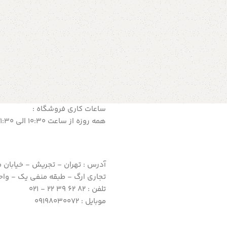
ساعات کاری فروشگاه :
همه روزه از ساعت 10:30 الی 21:30
آدرس : تهران - تجریش - خیابان 
تجاری ارگ - طبقه منفی یک - واحد 5
تلفن : 82 62 39 22 - 021
موبایل : 09198030072