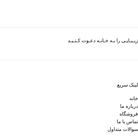
زیـبـایـی را بـه خـانـه دعـوت کـنـیـد
لینک سریع
خانه
درباره ما
فروشگاه
تماس با ما
سوالات متداول