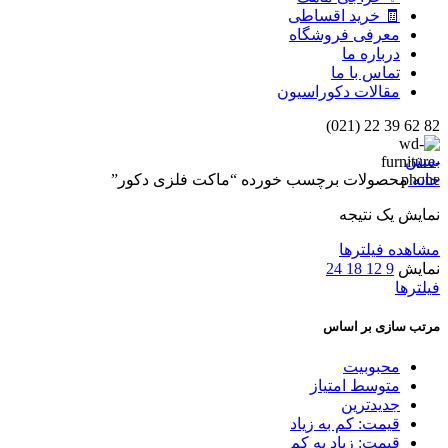
🧾 خرید اقساطی
معرفی فروشگاه
درباره ما
تماس با ما
مقالات دکوراسیون
82 62 39 22 (021)
بستن
خانه
محصولات برچسب خورده “ماکت فلزی دکور”
نمایش یک نتیجه
مشاهده فیلترها
نمایش
9
12
18
24
فیلترها
مرتب سازی بر اساس
محبوبیت
متوسط امتیاز
جدیدترین
قیمت: کم به زیاد
قیمت: زیاد به کم