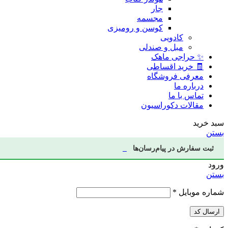
جار
مجسمه
کوسن و رومیزی
کادویی
مبل و صندلی
✨ حراجی ماهک
🧾 خرید اقساطی
معرفی فروشگاه
درباره ما
تماس با ما
مقالات دکوراسیون
سبد خرید
بستن
ثبت سفارش در پیام‌رسان‌ها
ورود
بستن
شماره موبایل
*
ارسال کد