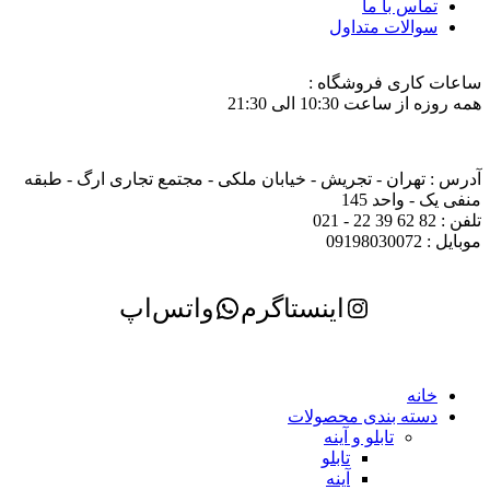
تماس با ما
سوالات متداول
ساعات کاری فروشگاه :
همه روزه از ساعت 10:30 الی 21:30
آدرس : تهران - تجریش - خیابان ملکی - مجتمع تجاری ارگ - طبقه
منفی یک - واحد 145
تلفن : 82 62 39 22 - 021
موبایل : 09198030072
اینستاگرم
واتس‌اپ
خانه
دسته بندی محصولات
تابلو و آینه
تابلو
آینه