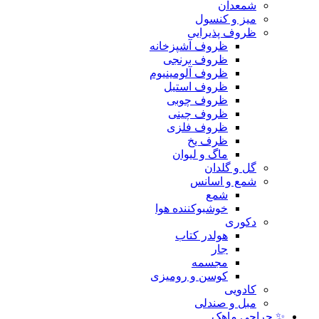
شمعدان
میز و کنسول
ظروف پذیرایی
ظروف آشپزخانه
ظروف برنجی
ظروف آلومینیوم
ظروف استیل
ظروف چوبی
ظروف چینی
ظروف فلزی
ظرف یخ
ماگ و لیوان
گل و گلدان
شمع و اسانس
شمع
خوشبوکننده هوا
دکوری
هولدر کتاب
جار
مجسمه
کوسن و رومیزی
کادویی
مبل و صندلی
✨ حراجی ماهک