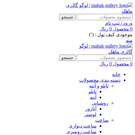
جستجو
ورود / ثبت نام
0
محصول
0
ریال
موجودی کیف پول : ('')
منو
جستجو
0
محصول
0
ریال
خانه
دسته بندی محصولات
تابلو و آینه
تابلو
آینه
روشنایی
آباژور
لوستر
ساعت
ساعت دیواری
ساعت رومیزی