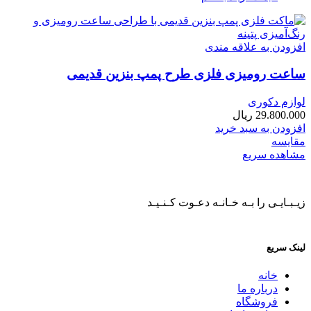
افزودن به علاقه مندی
ساعت رومیزی فلزی طرح پمپ بنزین قدیمی
لوازم دکوری
29.800.000
ریال
افزودن به سبد خرید
مقایسه
مشاهده سریع
زیـبـایـی را بـه خـانـه دعـوت کـنـیـد
لینک سریع
خانه
درباره ما
فروشگاه