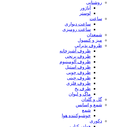
روشنایی
آباژور
لوستر
ساعت
ساعت دیواری
ساعت رومیزی
شمعدان
میز و کنسول
ظروف پذیرایی
ظروف آشپزخانه
ظروف برنجی
ظروف آلومینیوم
ظروف استیل
ظروف چوبی
ظروف چینی
ظروف فلزی
ظرف یخ
ماگ و لیوان
گل و گلدان
شمع و اسانس
شمع
خوشبوکننده هوا
دکوری
هولدر کتاب