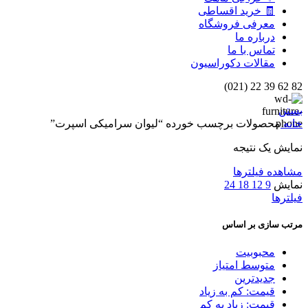
🧾 خرید اقساطی
معرفی فروشگاه
درباره ما
تماس با ما
مقالات دکوراسیون
82 62 39 22 (021)
بستن
خانه
محصولات برچسب خورده “لیوان سرامیکی اسپرت”
نمایش یک نتیجه
مشاهده فیلترها
نمایش
9
12
18
24
فیلترها
مرتب سازی بر اساس
محبوبیت
متوسط امتیاز
جدیدترین
قیمت: کم به زیاد
قیمت: زیاد به کم