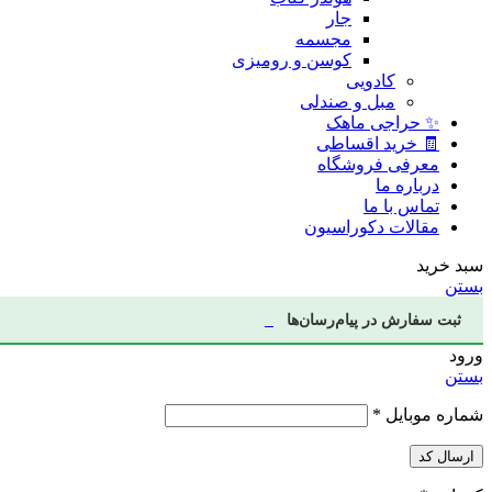
جار
مجسمه
کوسن و رومیزی
کادویی
مبل و صندلی
✨ حراجی ماهک
🧾 خرید اقساطی
معرفی فروشگاه
درباره ما
تماس با ما
مقالات دکوراسیون
سبد خرید
بستن
ثبت سفارش در پیام‌رسان‌ها
ورود
بستن
شماره موبایل
*
ارسال کد