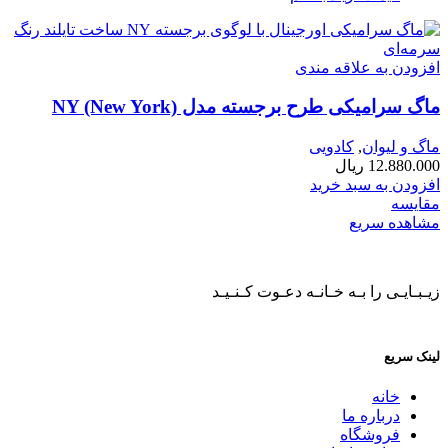
افزودن به علاقه مندی
ماگ سرامیکی طرح برجسته مدل NY (New York)
ماگ و لیوان
,
کادویی
12.880.000
ریال
افزودن به سبد خرید
مقایسه
مشاهده سریع
زیـبـایـی را بـه خـانـه دعـوت کـنـیـد
لینک سریع
خانه
درباره ما
فروشگاه