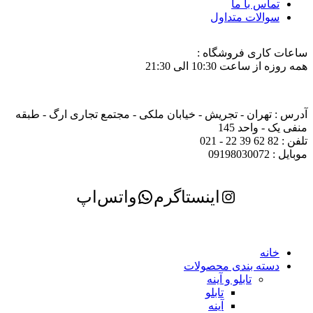
تماس با ما
سوالات متداول
ساعات کاری فروشگاه :
همه روزه از ساعت 10:30 الی 21:30
آدرس : تهران - تجریش - خیابان ملکی - مجتمع تجاری ارگ - طبقه
منفی یک - واحد 145
تلفن : 82 62 39 22 - 021
موبایل : 09198030072
اینستاگرم
واتس‌اپ
خانه
دسته بندی محصولات
تابلو و آینه
تابلو
آینه