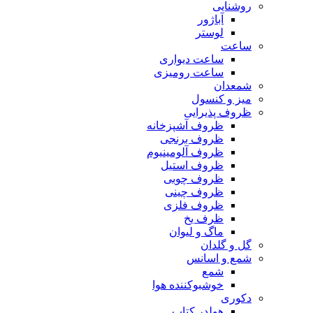
روشنایی
آباژور
لوستر
ساعت
ساعت دیواری
ساعت رومیزی
شمعدان
میز و کنسول
ظروف پذیرایی
ظروف آشپزخانه
ظروف برنجی
ظروف آلومینیوم
ظروف استیل
ظروف چوبی
ظروف چینی
ظروف فلزی
ظرف یخ
ماگ و لیوان
گل و گلدان
شمع و اسانس
شمع
خوشبوکننده هوا
دکوری
هولدر کتاب