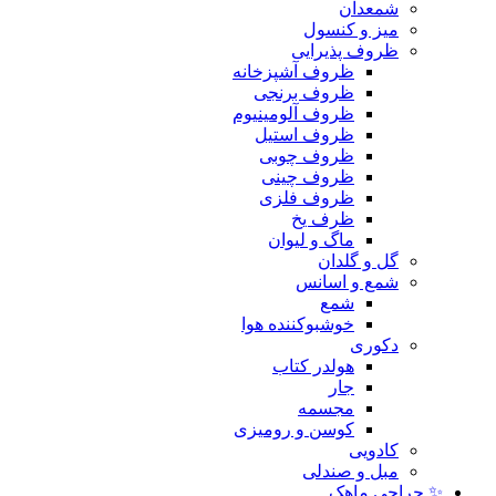
شمعدان
میز و کنسول
ظروف پذیرایی
ظروف آشپزخانه
ظروف برنجی
ظروف آلومینیوم
ظروف استیل
ظروف چوبی
ظروف چینی
ظروف فلزی
ظرف یخ
ماگ و لیوان
گل و گلدان
شمع و اسانس
شمع
خوشبوکننده هوا
دکوری
هولدر کتاب
جار
مجسمه
کوسن و رومیزی
کادویی
مبل و صندلی
✨ حراجی ماهک