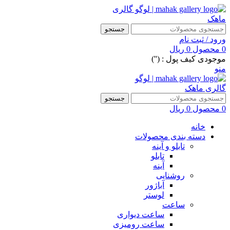
جستجو
ورود / ثبت نام
0
محصول
0
ریال
موجودی کیف پول : ('')
منو
جستجو
0
محصول
0
ریال
خانه
دسته بندی محصولات
تابلو و آینه
تابلو
آینه
روشنایی
آباژور
لوستر
ساعت
ساعت دیواری
ساعت رومیزی