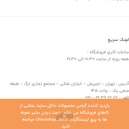
لینک سریع
ساعات کاری فروشگاه :
همه روزه از ساعت 10:30 الی 21:30
آدرس : تهران - تجریش - خیابان ملکی - مجتمع تجاری ارگ - طبقه
منفی یک - واحد 145
تلفن : 82 62 39 22 - 021
موبایل : 09198030072
بازدید کننده گرامی محصولات داخل سایت بخشی از
کاهای فروشگاه می باشد. جهت دیدن سایر نمونه
ها به پیج اینستاگرام Chocoshop_decor مراجعه
0
کنید .