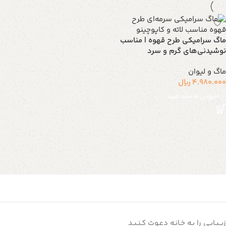
ماگ سرامیکی طرح قهوه | مناسب
نوشیدنی‌های گرم و سرد
ماگ و لیوان
4.980.000
ریال
افزودن به سبد خرید
زیـبـایـی را بـه خـانـه دعـوت کـنـیـد