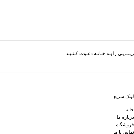
زیـبـایـی را بـه خـانـه دعـوت کـنـیـد
لینک سریع
خانه
درباره ما
فروشگاه
تماس با ما