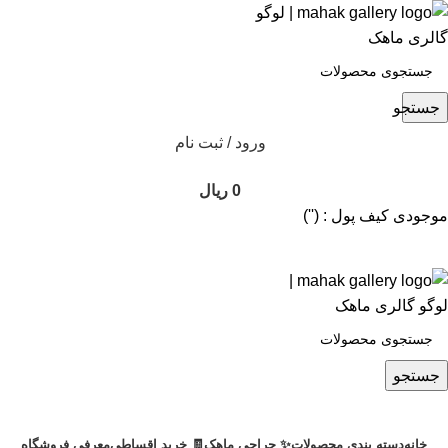
جستجو
ورود / ثبت نام
0
ریال
موجودی کیف پول : ('')
جستجو
خانه
دسته بندی محصولات
✨ حراجی ماهک
🧾 خرید اقساطی
معرفی فروشگاه