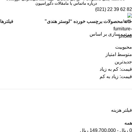
درباره ما
تماس با ما
مقالات دکوراسیون
82 62 39 22 (021)
فیلترها
خانه
محصولات برچسب خورده “لوستر هندی”
مرتب سازی بر اساس
محبوبیت
متوسط امتیاز
جدیدترین
قیمت: کم به زیاد
قیمت: زیاد به کم
فیلتر هزینه
همه
0
ریال
-
149.700.000
ریال