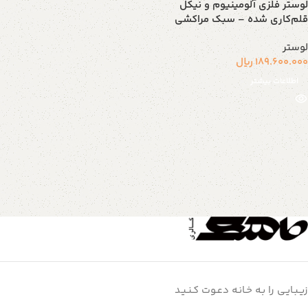
لوستر فلزی آلومینیوم و نیکل
قلم‌کاری شده – سبک مراکشی
لوستر
189.600.000
ریال
اطلاعات بیشتر
زیـبـایـی را بـه خـانـه دعـوت کـنـیـد