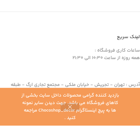
لینک سریع
ساعات کاری فروشگاه :
همه روزه از ساعت 10:30 الی 21:30
آدرس : تهران - تجریش - خیابان ملکی - مجتمع تجاری ارگ - طبقه
منفی یک - واحد 145
بازدید کننده گرامی محصولات داخل سایت بخشی از
تلفن : 82 62 39 22 - 021
کاهای فروشگاه می باشد. جهت دیدن سایر نمونه
موبایل : 09198030072
ها به پیج اینستاگرام Chocoshop_decor مراجعه
0
کنید .
یلترها
خانه
محصولات
سبد خرید
حساب کاربری من