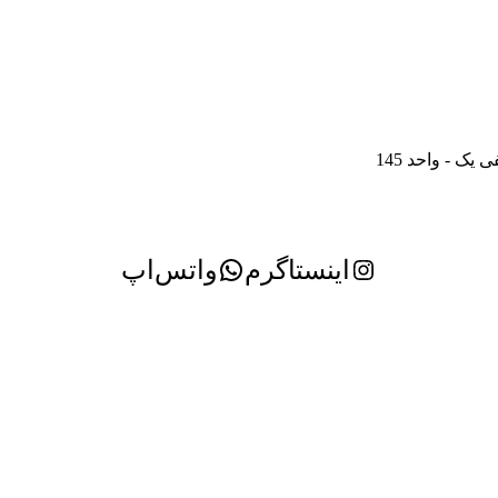
ک - واحد 145
اینستاگرم
واتس‌اپ