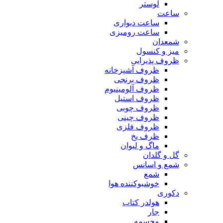
لوستر
ساعت
ساعت دیواری
ساعت رومیزی
شمعدان
میز و کنسول
ظروف پذیرایی
ظروف آشپزخانه
ظروف برنجی
ظروف آلومینیوم
ظروف استیل
ظروف چوبی
ظروف چینی
ظروف فلزی
ظرف یخ
ماگ و لیوان
گل و گلدان
شمع و اسانس
شمع
خوشبوکننده هوا
دکوری
هولدر کتاب
جار
مجسمه