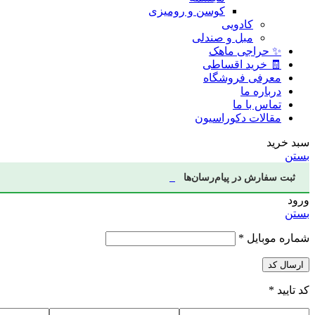
کوسن و رومیزی
کادویی
مبل و صندلی
✨ حراجی ماهک
🧾 خرید اقساطی
معرفی فروشگاه
درباره ما
تماس با ما
مقالات دکوراسیون
سبد خرید
بستن
ثبت سفارش در پیام‌رسان‌ها
ورود
بستن
شماره موبایل
*
ارسال کد
کد تایید
*