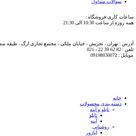
سوالات متداول
ساعات کاری فروشگاه :
همه روزه از ساعت 10:30 الی 21:30
آدرس : تهران - تجریش - خیابان ملکی - مجتمع تجاری ارگ - طبقه منفی ی
تلفن : 82 62 39 22 - 021
موبایل : 09198030072
خانه
دسته بندی محصولات
تابلو و آینه
تابلو
آینه
روشنایی
آباژور