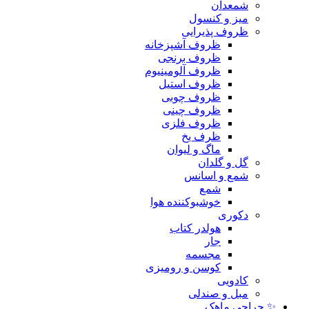
شمعدان
میز و کنسول
ظروف پذیرایی
ظروف آشپزخانه
ظروف برنجی
ظروف آلومینیوم
ظروف استیل
ظروف چوبی
ظروف چینی
ظروف فلزی
ظرف یخ
ماگ و لیوان
گل و گلدان
شمع و اسانس
شمع
خوشبوکننده هوا
دکوری
هولدر کتاب
جار
مجسمه
کوسن و رومیزی
کادویی
مبل و صندلی
✨ حراجی ماهک