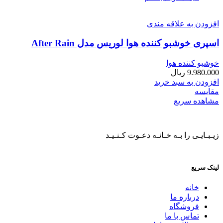
افزودن به علاقه مندی
اسپری خوشبو کننده هوا لوریس مدل After Rain
خوشبو کننده هوا
9.980.000
ریال
افزودن به سبد خرید
مقایسه
مشاهده سریع
زیـبـایـی را بـه خـانـه دعـوت کـنـیـد
لینک سریع
خانه
درباره ما
فروشگاه
تماس با ما