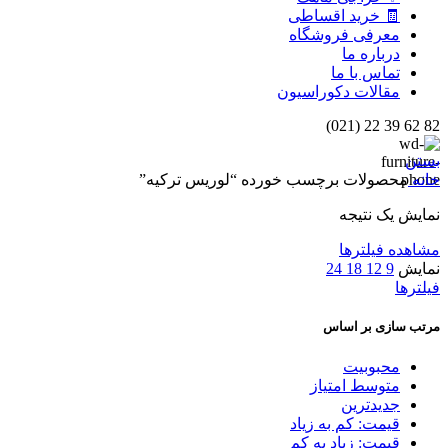
🧾 خرید اقساطی
معرفی فروشگاه
درباره ما
تماس با ما
مقالات دکوراسیون
82 62 39 22 (021)
بستن
خانه
محصولات برچسب خورده “لوریس ترکیه”
نمایش یک نتیجه
مشاهده فیلترها
نمایش
9
12
18
24
فیلترها
مرتب سازی بر اساس
محبوبیت
متوسط امتیاز
جدیدترین
قیمت: کم به زیاد
قیمت: زیاد به کم