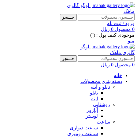
جستجو
ورود / ثبت نام
0
محصول
0
ریال
موجودی کیف پول : ('')
منو
جستجو
0
محصول
0
ریال
خانه
دسته بندی محصولات
تابلو و آینه
تابلو
آینه
روشنایی
آباژور
لوستر
ساعت
ساعت دیواری
ساعت رومیزی