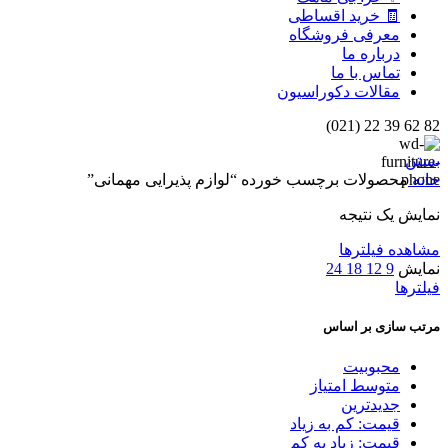
🧾 خرید اقساطی
معرفی فروشگاه
درباره ما
تماس با ما
مقالات دکوراسیون
82 62 39 22 (021)
بستن
خانه
محصولات برچسب خورده “لوازم پذیرایی مهمانی”
نمایش یک نتیجه
مشاهده فیلترها
نمایش
9
12
18
24
فیلترها
مرتب سازی بر اساس
محبوبیت
متوسط امتیاز
جدیدترین
قیمت: کم به زیاد
قیمت: زیاد به کم