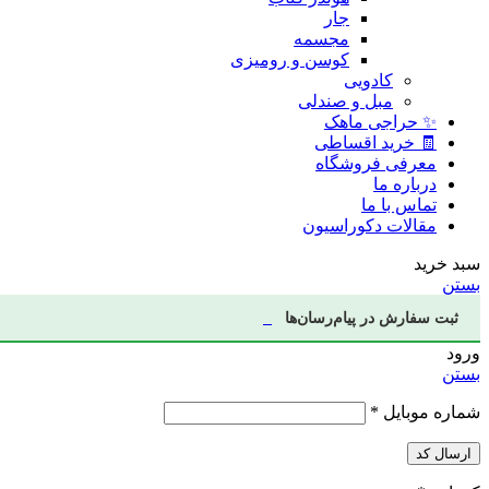
جار
مجسمه
کوسن و رومیزی
کادویی
مبل و صندلی
✨ حراجی ماهک
🧾 خرید اقساطی
معرفی فروشگاه
درباره ما
تماس با ما
مقالات دکوراسیون
سبد خرید
بستن
ثبت سفارش در پیام‌رسان‌ها
ورود
بستن
شماره موبایل
*
ارسال کد