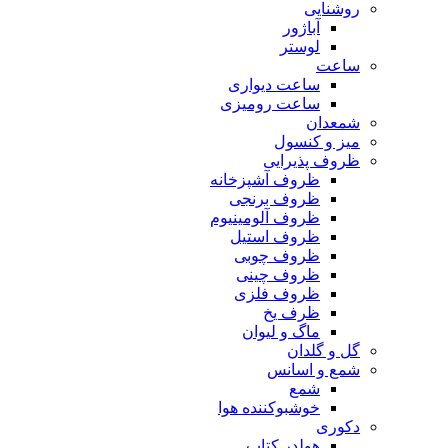
روشنایی
آباژور
لوستر
ساعت
ساعت دیواری
ساعت رومیزی
شمعدان
میز و کنسول
ظروف پذیرایی
ظروف آشپزخانه
ظروف برنجی
ظروف آلومینیوم
ظروف استیل
ظروف چوبی
ظروف چینی
ظروف فلزی
ظرف یخ
ماگ و لیوان
گل و گلدان
شمع و اسانس
شمع
خوشبوکننده هوا
دکوری
هولدر کتاب