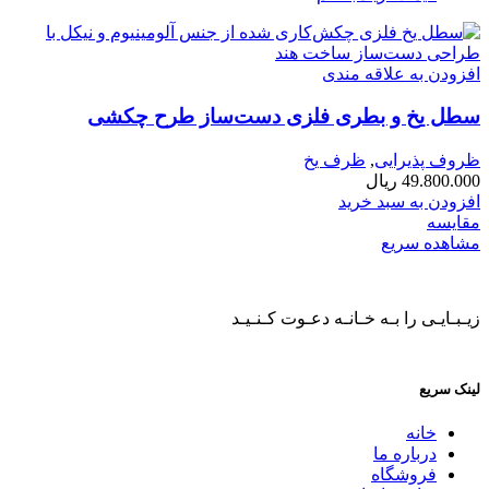
افزودن به علاقه مندی
سطل یخ و بطری فلزی دست‌ساز طرح چکشی
ظروف پذیرایی
,
ظرف یخ
49.800.000
ریال
افزودن به سبد خرید
مقایسه
مشاهده سریع
زیـبـایـی را بـه خـانـه دعـوت کـنـیـد
لینک سریع
خانه
درباره ما
فروشگاه