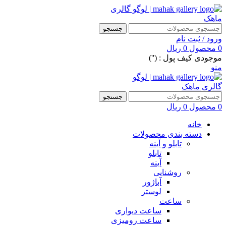
جستجو
ورود / ثبت نام
0
محصول
0
ریال
موجودی کیف پول : ('')
منو
جستجو
0
محصول
0
ریال
خانه
دسته بندی محصولات
تابلو و آینه
تابلو
آینه
روشنایی
آباژور
لوستر
ساعت
ساعت دیواری
ساعت رومیزی