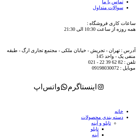
تماس با ما
سوالات متداول
ساعات کاری فروشگاه :
همه روزه از ساعت 10:30 الی 21:30
آدرس : تهران - تجریش - خیابان ملکی - مجتمع تجاری ارگ - طبقه
منفی یک - واحد 145
تلفن : 82 62 39 22 - 021
موبایل : 09198030072
اینستاگرم
واتس‌اپ
خانه
دسته بندی محصولات
تابلو و آینه
تابلو
آینه