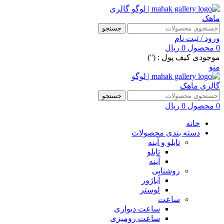
جستجو
ورود / ثبت نام
0
محصول
0
ریال
موجودی کیف پول : ('')
منو
جستجو
0
محصول
0
ریال
خانه
دسته بندی محصولات
تابلو و آینه
تابلو
آینه
روشنایی
آباژور
لوستر
ساعت
ساعت دیواری
ساعت رومیزی