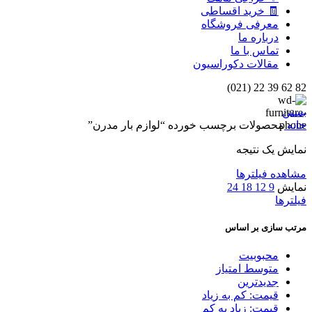
🧾 خرید اقساطی
معرفی فروشگاه
درباره ما
تماس با ما
مقالات دکوراسیون
82 62 39 22 (021)
بستن
خانه
محصولات برچسب خورده “لوازم بار مدرن”
نمایش یک نتیجه
مشاهده فیلترها
نمایش
9
12
18
24
فیلترها
مرتب سازی بر اساس
محبوبیت
متوسط امتیاز
جدیدترین
قیمت: کم به زیاد
قیمت: زیاد به کم