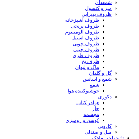
شمعدان
میز و کنسول
ظروف پذیرایی
ظروف آشپزخانه
ظروف برنجی
ظروف آلومینیوم
ظروف استیل
ظروف چوبی
ظروف چینی
ظروف فلزی
ظرف یخ
ماگ و لیوان
گل و گلدان
شمع و اسانس
شمع
خوشبوکننده هوا
دکوری
هولدر کتاب
جار
مجسمه
کوسن و رومیزی
کادویی
مبل و صندلی
✨ حراجی ماهک