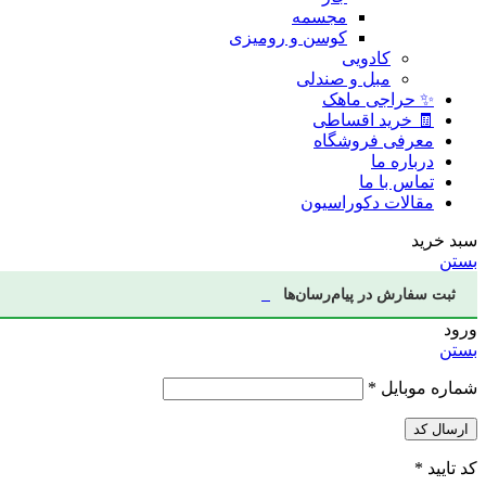
مجسمه
کوسن و رومیزی
کادویی
مبل و صندلی
✨ حراجی ماهک
🧾 خرید اقساطی
معرفی فروشگاه
درباره ما
تماس با ما
مقالات دکوراسیون
سبد خرید
بستن
ثبت سفارش در پیام‌رسان‌ها
ورود
بستن
شماره موبایل
*
ارسال کد
کد تایید
*