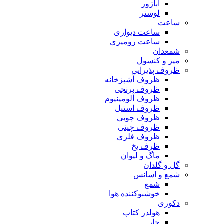
آباژور
لوستر
ساعت
ساعت دیواری
ساعت رومیزی
شمعدان
میز و کنسول
ظروف پذیرایی
ظروف آشپزخانه
ظروف برنجی
ظروف آلومینیوم
ظروف استیل
ظروف چوبی
ظروف چینی
ظروف فلزی
ظرف یخ
ماگ و لیوان
گل و گلدان
شمع و اسانس
شمع
خوشبوکننده هوا
دکوری
هولدر کتاب
جار