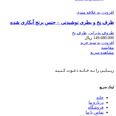
افزودن به علاقه مندی
ظرف یخ و بطری نوشیدنی – جنس برنج آبکاری شده
ظروف پذیرایی
,
ظرف یخ
149.680.000
ریال
افزودن به سبد خرید
مقایسه
مشاهده سریع
زیـبـایـی را بـه خـانـه دعـوت کـنـیـد
لینک سریع
خانه
درباره ما
فروشگاه
تماس با ما