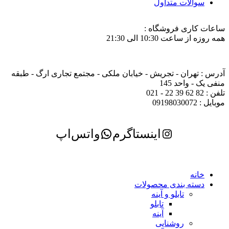
سوالات متداول
ساعات کاری فروشگاه :
همه روزه از ساعت 10:30 الی 21:30
آدرس : تهران - تجریش - خیابان ملکی - مجتمع تجاری ارگ - طبقه
منفی یک - واحد 145
تلفن : 82 62 39 22 - 021
موبایل : 09198030072
اینستاگرم
واتس‌اپ
خانه
دسته بندی محصولات
تابلو و آینه
تابلو
آینه
روشنایی