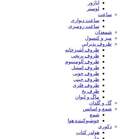
آباژور
لوستر
ساعت
ساعت دیواری
ساعت رومیزی
شمعدان
میز و کنسول
ظروف پذیرایی
ظروف آشپزخانه
ظروف برنجی
ظروف آلومینیوم
ظروف استیل
ظروف چوبی
ظروف چینی
ظروف فلزی
ظرف یخ
ماگ و لیوان
گل و گلدان
شمع و اسانس
شمع
خوشبوکننده هوا
دکوری
هولدر کتاب
جار