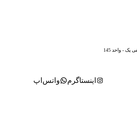
ک - واحد 145
اینستاگرم
واتس‌اپ