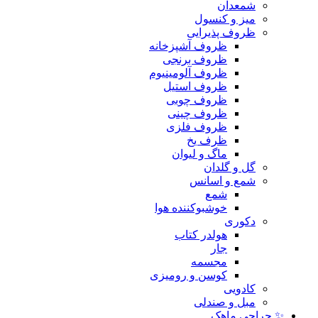
شمعدان
میز و کنسول
ظروف پذیرایی
ظروف آشپزخانه
ظروف برنجی
ظروف آلومینیوم
ظروف استیل
ظروف چوبی
ظروف چینی
ظروف فلزی
ظرف یخ
ماگ و لیوان
گل و گلدان
شمع و اسانس
شمع
خوشبوکننده هوا
دکوری
هولدر کتاب
جار
مجسمه
کوسن و رومیزی
کادویی
مبل و صندلی
✨ حراجی ماهک