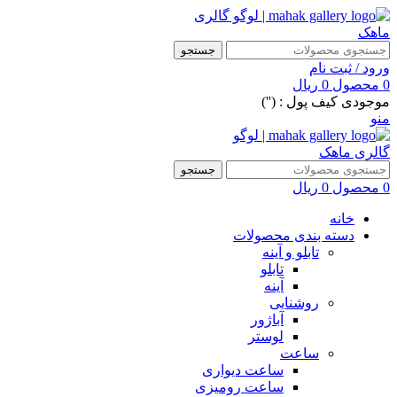
جستجو
ورود / ثبت نام
0
محصول
0
ریال
موجودی کیف پول : ('')
منو
جستجو
0
محصول
0
ریال
خانه
دسته بندی محصولات
تابلو و آینه
تابلو
آینه
روشنایی
آباژور
لوستر
ساعت
ساعت دیواری
ساعت رومیزی