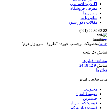
🧾 خرید اقساطی
معرفی فروشگاه
درباره ما
تماس با ما
مقالات دکوراسیون
82 62 39 22 (021)
بستن
خانه
محصولات برچسب خورده “ظروف سرو زاراهوم”
نمایش یک نتیجه
مشاهده فیلترها
نمایش
9
12
18
24
فیلترها
مرتب سازی بر اساس
محبوبیت
متوسط امتیاز
جدیدترین
قیمت: کم به زیاد
قیمت: زیاد به کم