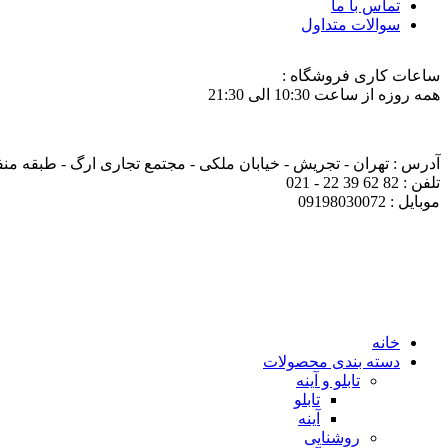
تماس با ما
سوالات متداول
ساعات کاری فروشگاه :
همه روزه از ساعت 10:30 الی 21:30
آدرس : تهران - تجریش - خیابان ملکی - مجتمع تجاری ارگ - طبقه منفی ی
تلفن : 82 62 39 22 - 021
موبایل : 09198030072
خانه
دسته بندی محصولات
تابلو و آینه
تابلو
آینه
روشنایی