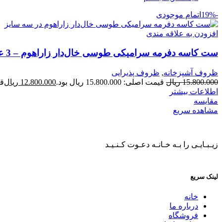
-19%
اتمام موجودی
افزودن به علاقه مندی
ست کاسه دفرمه سرامیکی طوسی خال‌دار زاراهوم – 3 عددی
ظروف آشپزخانه
,
ظروف پذیرایی
15.800.000
ریال
قیمت اصلی: 15.800.000 ریال بود.
12.800.000
ریال
قیم
اطلاعات بیشتر
مقایسه
مشاهده سریع
زیـبـایـی را بـه خـانـه دعـوت کـنـیـد
لینک سریع
خانه
درباره ما
فروشگاه