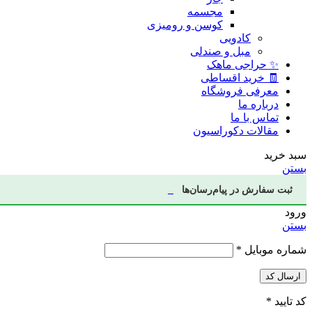
مجسمه
کوسن و رومیزی
کادویی
مبل و صندلی
✨ حراجی ماهک
🧾 خرید اقساطی
معرفی فروشگاه
درباره ما
تماس با ما
مقالات دکوراسیون
سبد خرید
بستن
ثبت سفارش در پیام‌رسان‌ها
ورود
بستن
شماره موبایل
*
ارسال کد
کد تایید
*