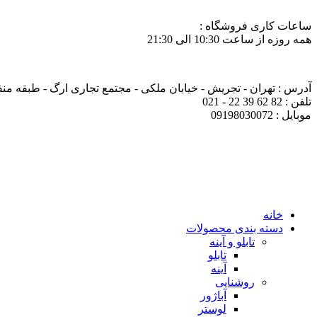
ساعات کاری فروشگاه :
همه روزه از ساعت 10:30 الی 21:30
آدرس : تهران - تجریش - خیابان ملکی - مجتمع تجاری ارگ - طبقه منفی ی
تلفن : 82 62 39 22 - 021
موبایل : 09198030072
خانه
دسته بندی محصولات
تابلو و آینه
تابلو
آینه
روشنایی
آباژور
لوستر