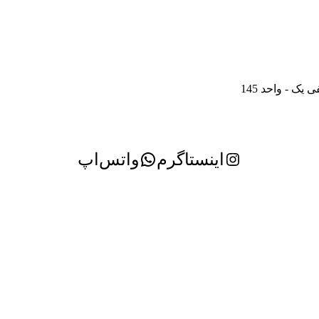
ک - واحد 145
اینستاگرم
واتس‌اپ