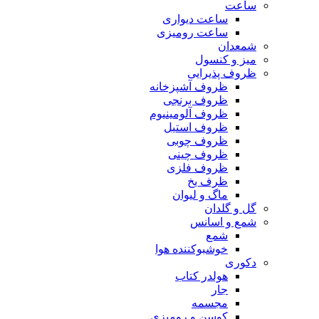
ساعت
ساعت دیواری
ساعت رومیزی
شمعدان
میز و کنسول
ظروف پذیرایی
ظروف آشپزخانه
ظروف برنجی
ظروف آلومینیوم
ظروف استیل
ظروف چوبی
ظروف چینی
ظروف فلزی
ظرف یخ
ماگ و لیوان
گل و گلدان
شمع و اسانس
شمع
خوشبوکننده هوا
دکوری
هولدر کتاب
جار
مجسمه
کوسن و رومیزی