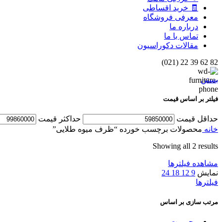
🧾 خرید اقساطی
معرفی فروشگاه
درباره ما
تماس با ما
مقالات دکوراسیون
82 62 39 22 (021)
بستن
فیلتر بر اساس قیمت
حداقل قیمت
حداكثر قيمت
خانه
محصولات برچسب خورده “ظرف میوه طلایی”
Showing all 2 results
مشاهده فیلترها
نمایش
9
12
18
24
فیلترها
مرتب سازی بر اساس
محبوبیت