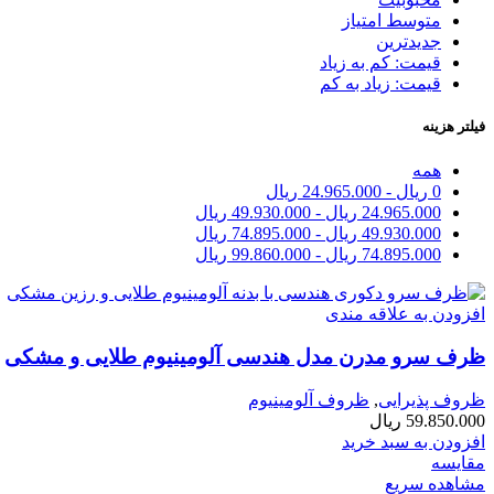
متوسط امتیاز
جدیدترین
قیمت: کم به زیاد
قیمت: زیاد به کم
فیلتر هزینه
همه
0
ریال
-
24.965.000
ریال
24.965.000
ریال
-
49.930.000
ریال
49.930.000
ریال
-
74.895.000
ریال
74.895.000
ریال
-
99.860.000
ریال
افزودن به علاقه مندی
ظرف سرو مدرن مدل هندسی آلومینیوم طلایی و مشکی
ظروف پذیرایی
,
ظروف آلومینیوم
59.850.000
ریال
افزودن به سبد خرید
مقایسه
مشاهده سریع