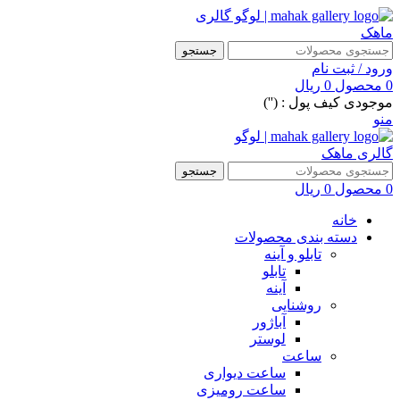
جستجو
ورود / ثبت نام
0
محصول
0
ریال
موجودی کیف پول : ('')
منو
جستجو
0
محصول
0
ریال
خانه
دسته بندی محصولات
تابلو و آینه
تابلو
آینه
روشنایی
آباژور
لوستر
ساعت
ساعت دیواری
ساعت رومیزی