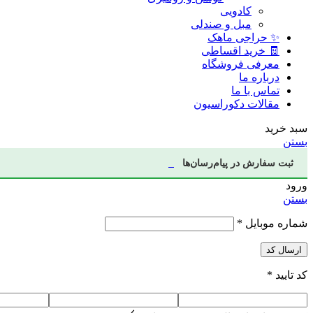
کادویی
مبل و صندلی
✨ حراجی ماهک
🧾 خرید اقساطی
معرفی فروشگاه
درباره ما
تماس با ما
مقالات دکوراسیون
سبد خرید
بستن
ثبت سفارش در پیام‌رسان‌ها
ورود
بستن
شماره موبایل
*
ارسال کد
کد تایید
*