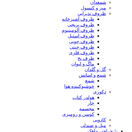
شمعدان
میز و کنسول
ظروف پذیرایی
ظروف آشپزخانه
ظروف برنجی
ظروف آلومینیوم
ظروف استیل
ظروف چوبی
ظروف چینی
ظروف فلزی
ظرف یخ
ماگ و لیوان
گل و گلدان
شمع و اسانس
شمع
خوشبوکننده هوا
دکوری
هولدر کتاب
جار
مجسمه
کوسن و رومیزی
کادویی
مبل و صندلی
✨ حراجی ماهک