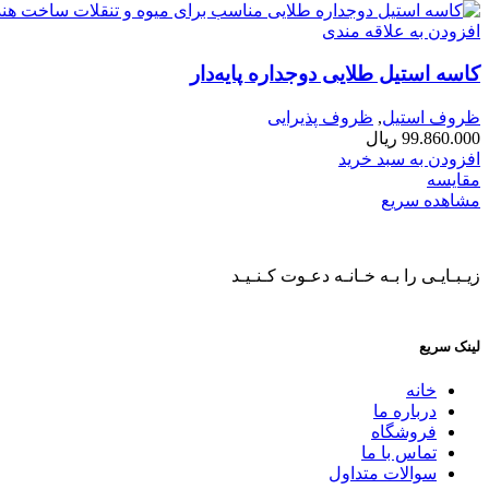
افزودن به علاقه مندی
کاسه استیل طلایی دوجداره پایه‌دار
ظروف استیل
,
ظروف پذیرایی
99.860.000
ریال
افزودن به سبد خرید
مقایسه
مشاهده سریع
زیـبـایـی را بـه خـانـه دعـوت کـنـیـد
لینک سریع
خانه
درباره ما
فروشگاه
تماس با ما
سوالات متداول