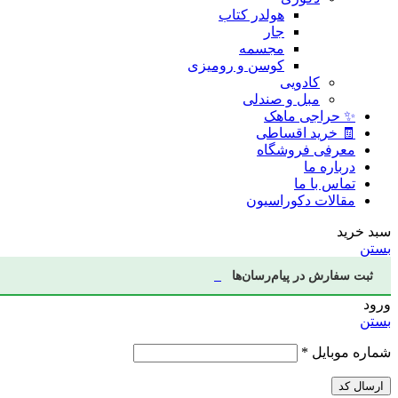
هولدر کتاب
جار
مجسمه
کوسن و رومیزی
کادویی
مبل و صندلی
✨ حراجی ماهک
🧾 خرید اقساطی
معرفی فروشگاه
درباره ما
تماس با ما
مقالات دکوراسیون
سبد خرید
بستن
ثبت سفارش در پیام‌رسان‌ها
ورود
بستن
شماره موبایل
*
ارسال کد