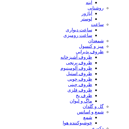
آینه
روشنایی
آباژور
لوستر
ساعت
ساعت دیواری
ساعت رومیزی
شمعدان
میز و کنسول
ظروف پذیرایی
ظروف آشپزخانه
ظروف برنجی
ظروف آلومینیوم
ظروف استیل
ظروف چوبی
ظروف چینی
ظروف فلزی
ظرف یخ
ماگ و لیوان
گل و گلدان
شمع و اسانس
شمع
خوشبوکننده هوا
دکوری