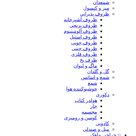
شمعدان
میز و کنسول
ظروف پذیرایی
ظروف آشپزخانه
ظروف برنجی
ظروف آلومینیوم
ظروف استیل
ظروف چوبی
ظروف چینی
ظروف فلزی
ظرف یخ
ماگ و لیوان
گل و گلدان
شمع و اسانس
شمع
خوشبوکننده هوا
دکوری
هولدر کتاب
جار
مجسمه
کوسن و رومیزی
کادویی
مبل و صندلی
✨ حراجی ماهک