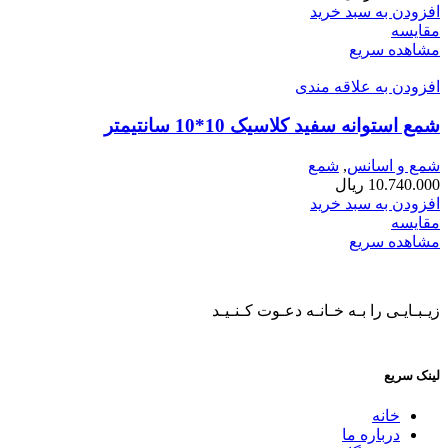
افزودن به سبد خرید
مقایسه
مشاهده سریع
افزودن به علاقه مندی
شمع استوانه سفید کلاسیک 10*10 سانتیمتر
شمع و اسانس
,
شمع
10.740.000
ریال
افزودن به سبد خرید
مقایسه
مشاهده سریع
زیـبـایـی را بـه خـانـه دعـوت کـنـیـد
لینک سریع
خانه
درباره ما