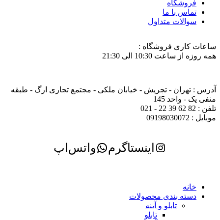
فروشگاه
تماس با ما
سوالات متداول
ساعات کاری فروشگاه :
همه روزه از ساعت 10:30 الی 21:30
آدرس : تهران - تجریش - خیابان ملکی - مجتمع تجاری ارگ - طبقه
منفی یک - واحد 145
تلفن : 82 62 39 22 - 021
موبایل : 09198030072
اینستاگرم
واتس‌اپ
خانه
دسته بندی محصولات
تابلو و آینه
تابلو