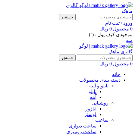
جستجو
ورود / ثبت نام
0
محصول
0
ریال
موجودی کیف پول : ('')
منو
جستجو
0
محصول
0
ریال
خانه
دسته بندی محصولات
تابلو و آینه
تابلو
آینه
روشنایی
آباژور
لوستر
ساعت
ساعت دیواری
ساعت رومیزی