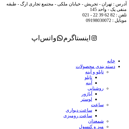
آدرس : تهران - تجریش - خیابان ملکی - مجتمع تجاری ارگ - طبقه
منفی یک - واحد 145
تلفن : 82 62 39 22 - 021
موبایل : 09198030072
اینستاگرم
واتس‌اپ
خانه
دسته بندی محصولات
تابلو و آینه
تابلو
آینه
روشنایی
آباژور
لوستر
ساعت
ساعت دیواری
ساعت رومیزی
شمعدان
میز و کنسول