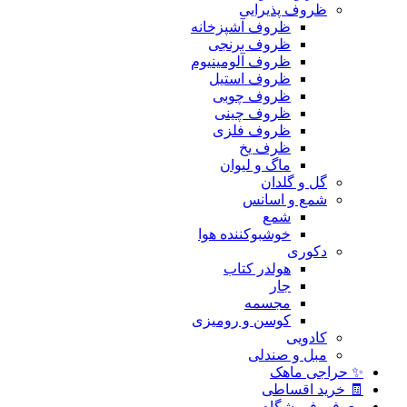
ظروف پذیرایی
ظروف آشپزخانه
ظروف برنجی
ظروف آلومینیوم
ظروف استیل
ظروف چوبی
ظروف چینی
ظروف فلزی
ظرف یخ
ماگ و لیوان
گل و گلدان
شمع و اسانس
شمع
خوشبوکننده هوا
دکوری
هولدر کتاب
جار
مجسمه
کوسن و رومیزی
کادویی
مبل و صندلی
✨ حراجی ماهک
🧾 خرید اقساطی
معرفی فروشگاه