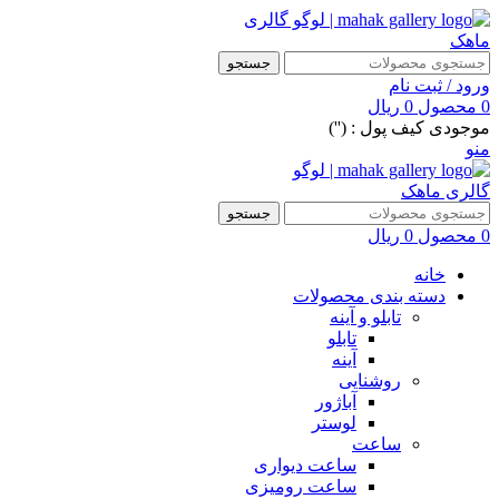
جستجو
ورود / ثبت نام
0
محصول
0
ریال
موجودی کیف پول : ('')
منو
جستجو
0
محصول
0
ریال
خانه
دسته بندی محصولات
تابلو و آینه
تابلو
آینه
روشنایی
آباژور
لوستر
ساعت
ساعت دیواری
ساعت رومیزی