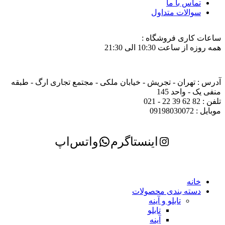
تماس با ما
سوالات متداول
ساعات کاری فروشگاه :
همه روزه از ساعت 10:30 الی 21:30
آدرس : تهران - تجریش - خیابان ملکی - مجتمع تجاری ارگ - طبقه
منفی یک - واحد 145
تلفن : 82 62 39 22 - 021
موبایل : 09198030072
اینستاگرم
واتس‌اپ
خانه
دسته بندی محصولات
تابلو و آینه
تابلو
آینه