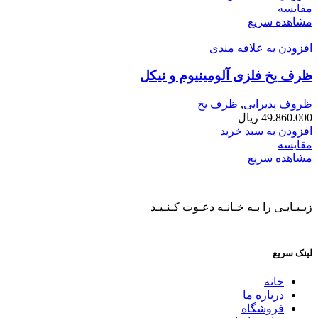
مقایسه
مشاهده سریع
افزودن به علاقه مندی
ظرف یخ فلزی آلومینیوم و نیکل
ظروف پذیرایی
,
ظرف یخ
49.860.000
ریال
افزودن به سبد خرید
مقایسه
مشاهده سریع
زیـبـایـی را بـه خـانـه دعـوت کـنـیـد
لینک سریع
خانه
درباره ما
فروشگاه