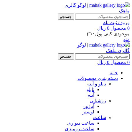
جستجو
ورود / ثبت نام
0
محصول
0
ریال
موجودی کیف پول : ('')
منو
جستجو
0
محصول
0
ریال
خانه
دسته بندی محصولات
تابلو و آینه
تابلو
آینه
روشنایی
آباژور
لوستر
ساعت
ساعت دیواری
ساعت رومیزی