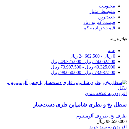
محبوبیت
متوسط امتیاز
جدیدترین
قیمت: کم به زیاد
قیمت: زیاد به کم
فیلتر هزینه
همه
0
ریال
-
24.662.500
ریال
24.662.500
ریال
-
49.325.000
ریال
49.325.000
ریال
-
73.987.500
ریال
73.987.500
ریال
-
98.650.000
ریال
افزودن به علاقه مندی
سطل یخ و بطری شامپاین فلزی دست‌ساز
ظرف یخ
,
ظروف آلومینیوم
98.650.000
ریال
افزودن به سبد خرید