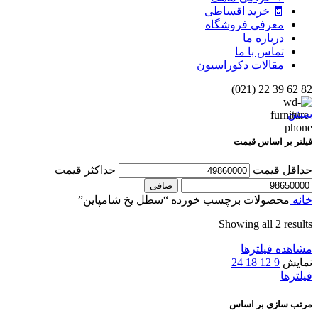
🧾 خرید اقساطی
معرفی فروشگاه
درباره ما
تماس با ما
مقالات دکوراسیون
82 62 39 22 (021)
بستن
فیلتر بر اساس قیمت
حداقل قیمت
حداكثر قيمت
صافی
خانه
محصولات برچسب خورده “سطل یخ شامپاین”
Showing all 2 results
مشاهده فیلترها
نمایش
9
12
18
24
فیلترها
مرتب سازی بر اساس