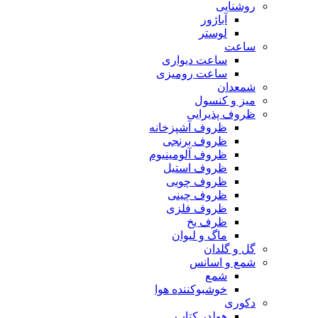
روشنایی
آباژور
لوستر
ساعت
ساعت دیواری
ساعت رومیزی
شمعدان
میز و کنسول
ظروف پذیرایی
ظروف آشپزخانه
ظروف برنجی
ظروف آلومینیوم
ظروف استیل
ظروف چوبی
ظروف چینی
ظروف فلزی
ظرف یخ
ماگ و لیوان
گل و گلدان
شمع و اسانس
شمع
خوشبوکننده هوا
دکوری
هولدر کتاب