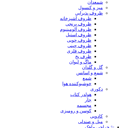
شمعدان
میز و کنسول
ظروف پذیرایی
ظروف آشپزخانه
ظروف برنجی
ظروف آلومینیوم
ظروف استیل
ظروف چوبی
ظروف چینی
ظروف فلزی
ظرف یخ
ماگ و لیوان
گل و گلدان
شمع و اسانس
شمع
خوشبوکننده هوا
دکوری
هولدر کتاب
جار
مجسمه
کوسن و رومیزی
کادویی
مبل و صندلی
✨ حراجی ماهک