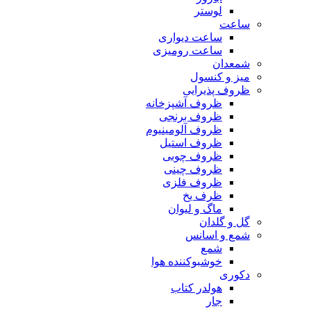
لوستر
ساعت
ساعت دیواری
ساعت رومیزی
شمعدان
میز و کنسول
ظروف پذیرایی
ظروف آشپزخانه
ظروف برنجی
ظروف آلومینیوم
ظروف استیل
ظروف چوبی
ظروف چینی
ظروف فلزی
ظرف یخ
ماگ و لیوان
گل و گلدان
شمع و اسانس
شمع
خوشبوکننده هوا
دکوری
هولدر کتاب
جار