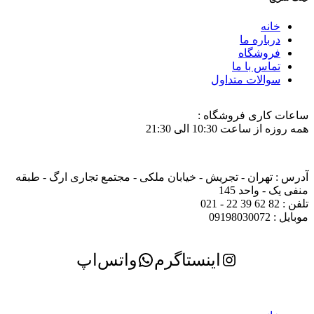
خانه
درباره ما
فروشگاه
تماس با ما
سوالات متداول
ساعات کاری فروشگاه :
همه روزه از ساعت 10:30 الی 21:30
آدرس : تهران - تجریش - خیابان ملکی - مجتمع تجاری ارگ - طبقه
منفی یک - واحد 145
تلفن : 82 62 39 22 - 021
موبایل : 09198030072
اینستاگرم
واتس‌اپ