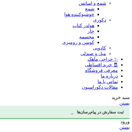
شمع و اسانس
شمع
خوشبوکننده هوا
دکوری
هولدر کتاب
جار
مجسمه
کوسن و رومیزی
کادویی
مبل و صندلی
✨ حراجی ماهک
🧾 خرید اقساطی
معرفی فروشگاه
درباره ما
تماس با ما
مقالات دکوراسیون
سبد خرید
بستن
ثبت سفارش در پیام‌رسان‌ها
ورود
بستن