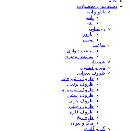
خانه
دسته بندی محصولات
تابلو و آینه
تابلو
آینه
روشنایی
آباژور
لوستر
ساعت
ساعت دیواری
ساعت رومیزی
شمعدان
میز و کنسول
ظروف پذیرایی
ظروف آشپزخانه
ظروف برنجی
ظروف آلومینیوم
ظروف استیل
ظروف چوبی
ظروف چینی
ظروف فلزی
ظرف یخ
ماگ و لیوان
گل و گلدان