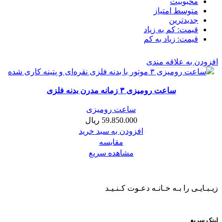
محبوبیت
متوسط امتیاز
جدیدترین
قیمت: کم به زیاد
قیمت: زیاد به کم
افزودن به علاقه مندی
ساعت رومیزی ۳ زمانه مدرن بدنه فلزی
ساعت رومیزی
59.850.000
ریال
افزودن به سبد خرید
مقایسه
مشاهده سریع
زیـبـایـی را بـه خـانـه دعـوت کـنـیـد
لینک سریع