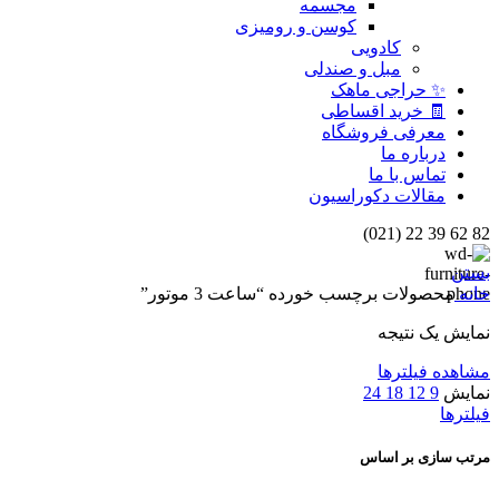
مجسمه
کوسن و رومیزی
کادویی
مبل و صندلی
✨ حراجی ماهک
🧾 خرید اقساطی
معرفی فروشگاه
درباره ما
تماس با ما
مقالات دکوراسیون
82 62 39 22 (021)
بستن
خانه
محصولات برچسب خورده “ساعت 3 موتور”
نمایش یک نتیجه
مشاهده فیلترها
نمایش
9
12
18
24
فیلترها
مرتب سازی بر اساس