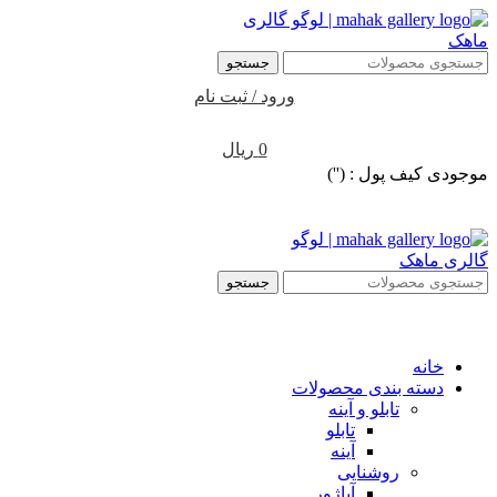
جستجو
ورود / ثبت نام
0
ریال
موجودی کیف پول : ('')
جستجو
خانه
دسته بندی محصولات
تابلو و آینه
تابلو
آینه
روشنایی
آباژور