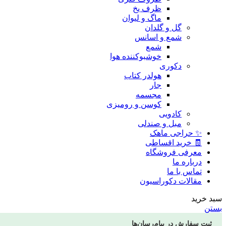
ظرف یخ
ماگ و لیوان
گل و گلدان
شمع و اسانس
شمع
خوشبوکننده هوا
دکوری
هولدر کتاب
جار
مجسمه
کوسن و رومیزی
کادویی
مبل و صندلی
✨ حراجی ماهک
🧾 خرید اقساطی
معرفی فروشگاه
درباره ما
تماس با ما
مقالات دکوراسیون
سبد خرید
بستن
ثبت سفارش در پیام‌رسان‌ها