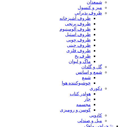
شمعدان
میز و کنسول
ظروف پذیرایی
ظروف آشپزخانه
ظروف برنجی
ظروف آلومینیوم
ظروف استیل
ظروف چوبی
ظروف چینی
ظروف فلزی
ظرف یخ
ماگ و لیوان
گل و گلدان
شمع و اسانس
شمع
خوشبوکننده هوا
دکوری
هولدر کتاب
جار
مجسمه
کوسن و رومیزی
کادویی
مبل و صندلی
✨ حراجی ماهک