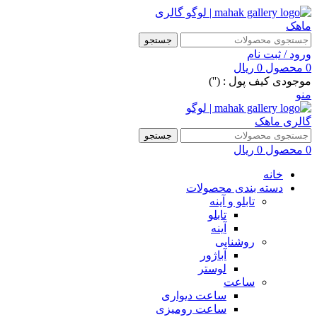
جستجو
ورود / ثبت نام
0
محصول
0
ریال
موجودی کیف پول : ('')
منو
جستجو
0
محصول
0
ریال
خانه
دسته بندی محصولات
تابلو و آینه
تابلو
آینه
روشنایی
آباژور
لوستر
ساعت
ساعت دیواری
ساعت رومیزی