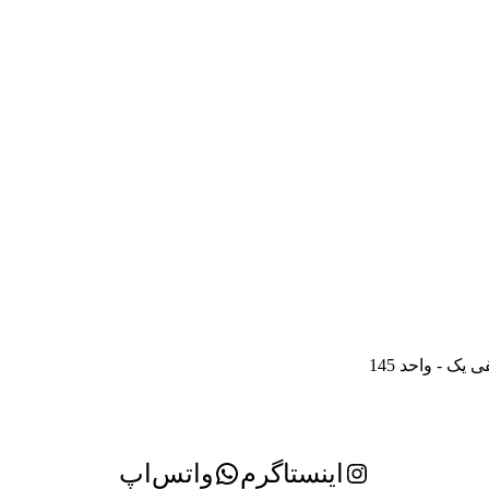
ک - واحد 145
اینستاگرم
واتس‌اپ