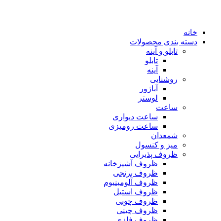
خانه
دسته بندی محصولات
تابلو و آینه
تابلو
آینه
روشنایی
آباژور
لوستر
ساعت
ساعت دیواری
ساعت رومیزی
شمعدان
میز و کنسول
ظروف پذیرایی
ظروف آشپزخانه
ظروف برنجی
ظروف آلومینیوم
ظروف استیل
ظروف چوبی
ظروف چینی
ظروف فلزی