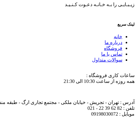
زیـبـایـی را بـه خـانـه دعـوت کـنـیـد
لینک سریع
خانه
درباره ما
فروشگاه
تماس با ما
سوالات متداول
ساعات کاری فروشگاه :
همه روزه از ساعت 10:30 الی 21:30
آدرس : تهران - تجریش - خیابان ملکی - مجتمع تجاری ارگ - طبقه منفی ی
تلفن : 82 62 39 22 - 021
موبایل : 09198030072