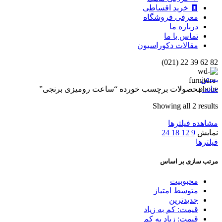
🧾 خرید اقساطی
معرفی فروشگاه
درباره ما
تماس با ما
مقالات دکوراسیون
82 62 39 22 (021)
بستن
خانه
محصولات برچسب خورده “ساعت رومیزی برنجی”
Showing all 2 results
مشاهده فیلترها
نمایش
9
12
18
24
فیلترها
مرتب سازی بر اساس
محبوبیت
متوسط امتیاز
جدیدترین
قیمت: کم به زیاد
قیمت: زیاد به کم