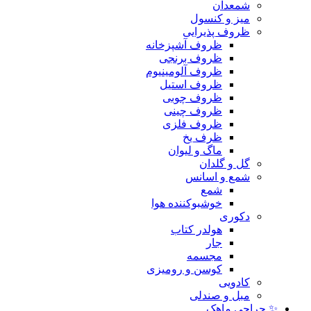
شمعدان
میز و کنسول
ظروف پذیرایی
ظروف آشپزخانه
ظروف برنجی
ظروف آلومینیوم
ظروف استیل
ظروف چوبی
ظروف چینی
ظروف فلزی
ظرف یخ
ماگ و لیوان
گل و گلدان
شمع و اسانس
شمع
خوشبوکننده هوا
دکوری
هولدر کتاب
جار
مجسمه
کوسن و رومیزی
کادویی
مبل و صندلی
✨ حراجی ماهک