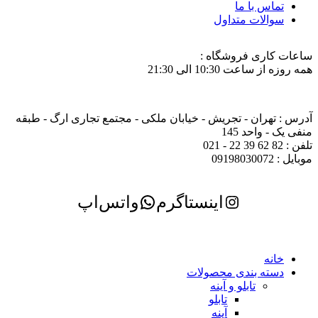
تماس با ما
سوالات متداول
ساعات کاری فروشگاه :
همه روزه از ساعت 10:30 الی 21:30
آدرس : تهران - تجریش - خیابان ملکی - مجتمع تجاری ارگ - طبقه
منفی یک - واحد 145
تلفن : 82 62 39 22 - 021
موبایل : 09198030072
اینستاگرم
واتس‌اپ
خانه
دسته بندی محصولات
تابلو و آینه
تابلو
آینه