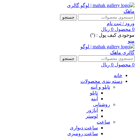
جستجو
ورود / ثبت نام
0
محصول
0
ریال
موجودی کیف پول : ('')
منو
جستجو
0
محصول
0
ریال
خانه
دسته بندی محصولات
تابلو و آینه
تابلو
آینه
روشنایی
آباژور
لوستر
ساعت
ساعت دیواری
ساعت رومیزی