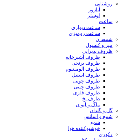
روشنایی
آباژور
لوستر
ساعت
ساعت دیواری
ساعت رومیزی
شمعدان
میز و کنسول
ظروف پذیرایی
ظروف آشپزخانه
ظروف برنجی
ظروف آلومینیوم
ظروف استیل
ظروف چوبی
ظروف چینی
ظروف فلزی
ظرف یخ
ماگ و لیوان
گل و گلدان
شمع و اسانس
شمع
خوشبوکننده هوا
دکوری