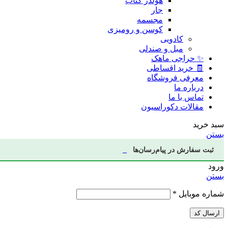
هولدر کتاب
جار
مجسمه
کوسن و رومیزی
کادویی
مبل و صندلی
✨ حراجی ماهک
🧾 خرید اقساطی
معرفی فروشگاه
درباره ما
تماس با ما
مقالات دکوراسیون
سبد خرید
بستن
ثبت سفارش در پیام‌رسان‌ها
ورود
بستن
شماره موبایل
*
ارسال کد