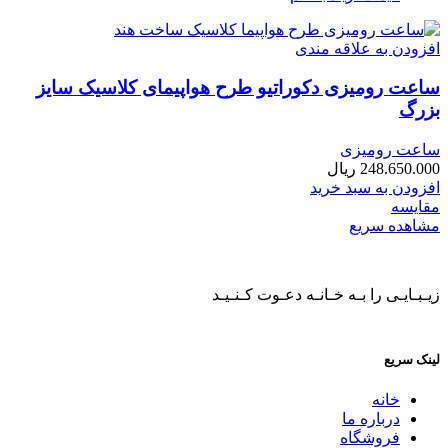
افزودن به علاقه مندی
ساعت رومیزی دکوراتیو طرح هواپیمای کلاسیک سایز
بزرگ
ساعت رومیزی
248.650.000
ریال
افزودن به سبد خرید
مقایسه
مشاهده سریع
زیـبـایـی را بـه خـانـه دعـوت کـنـیـد
لینک سریع
خانه
درباره ما
فروشگاه