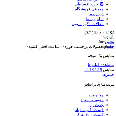
🧾 خرید اقساطی
معرفی فروشگاه
درباره ما
تماس با ما
مقالات دکوراسیون
82 62 39 22 (021)
بستن
خانه
محصولات برچسب خورده “ساعت افقی کشیده”
نمایش یک نتیجه
مشاهده فیلترها
نمایش
9
12
18
24
فیلترها
مرتب سازی بر اساس
محبوبیت
متوسط امتیاز
جدیدترین
قیمت: کم به زیاد
قیمت: زیاد به کم