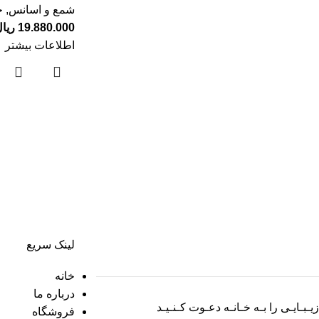
شمع و اسانس
,
خ
19.880.000
ریا
اطلاعات بیشتر
لینک سریع
خانه
درباره ما
زیـبـایـی را بـه خـانـه دعـوت کـنـیـد
فروشگاه