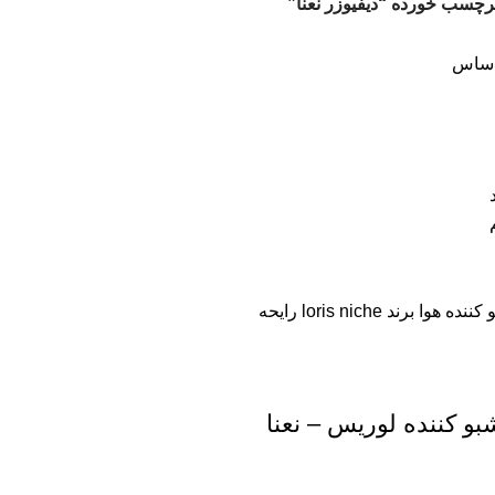
چسب خورده “دیفیوزر نعنا”
اساس
بو کننده لوریس – نعنا