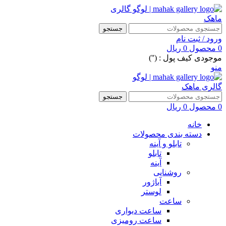
جستجو
ورود / ثبت نام
0
محصول
0
ریال
موجودی کیف پول : ('')
منو
جستجو
0
محصول
0
ریال
خانه
دسته بندی محصولات
تابلو و آینه
تابلو
آینه
روشنایی
آباژور
لوستر
ساعت
ساعت دیواری
ساعت رومیزی