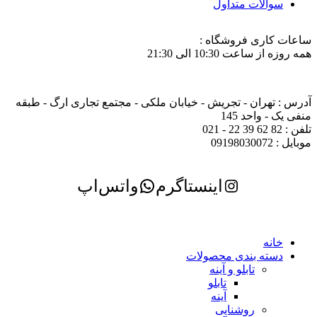
سوالات متداول
ساعات کاری فروشگاه :
همه روزه از ساعت 10:30 الی 21:30
آدرس : تهران - تجریش - خیابان ملکی - مجتمع تجاری ارگ - طبقه
منفی یک - واحد 145
تلفن : 82 62 39 22 - 021
موبایل : 09198030072
اینستاگرم
واتس‌اپ
خانه
دسته بندی محصولات
تابلو و آینه
تابلو
آینه
روشنایی