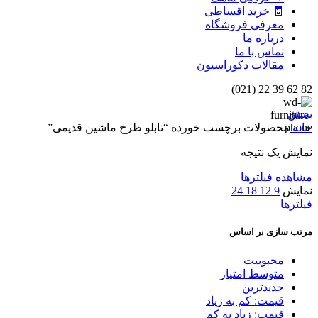
🧾 خرید اقساطی
معرفی فروشگاه
درباره ما
تماس با ما
مقالات دکوراسیون
82 62 39 22 (021)
بستن
خانه
محصولات برچسب خورده “تابلو طرح ماشین قدیمی”
نمایش یک نتیجه
مشاهده فیلترها
نمایش
9
12
18
24
فیلترها
مرتب سازی بر اساس
محبوبیت
متوسط امتیاز
جدیدترین
قیمت: کم به زیاد
قیمت: زیاد به کم