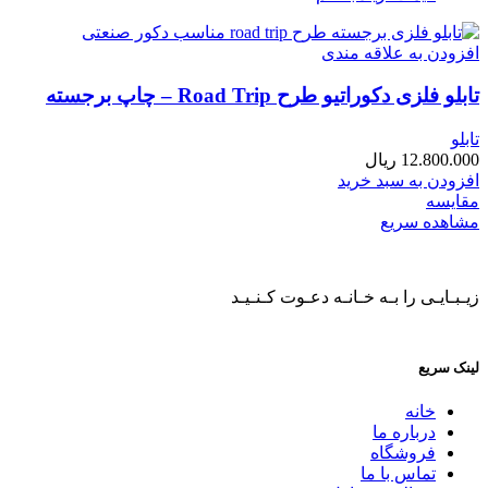
افزودن به علاقه مندی
تابلو فلزی دکوراتیو طرح Road Trip – چاپ برجسته
تابلو
12.800.000
ریال
افزودن به سبد خرید
مقایسه
مشاهده سریع
زیـبـایـی را بـه خـانـه دعـوت کـنـیـد
لینک سریع
خانه
درباره ما
فروشگاه
تماس با ما