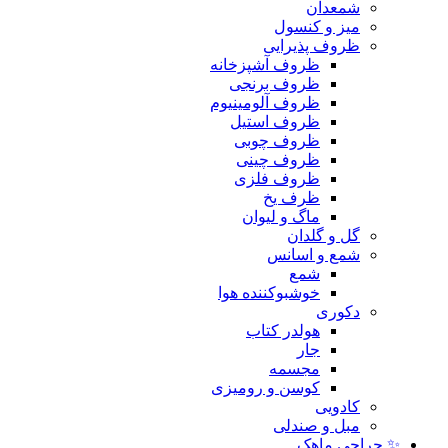
شمعدان
میز و کنسول
ظروف پذیرایی
ظروف آشپزخانه
ظروف برنجی
ظروف آلومینیوم
ظروف استیل
ظروف چوبی
ظروف چینی
ظروف فلزی
ظرف یخ
ماگ و لیوان
گل و گلدان
شمع و اسانس
شمع
خوشبوکننده هوا
دکوری
هولدر کتاب
جار
مجسمه
کوسن و رومیزی
کادویی
مبل و صندلی
✨ حراجی ماهک