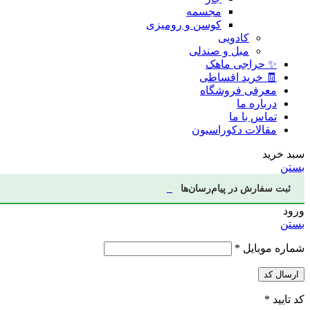
مجسمه
کوسن و رومیزی
کادویی
مبل و صندلی
✨ حراجی ماهک
🧾 خرید اقساطی
معرفی فروشگاه
درباره ما
تماس با ما
مقالات دکوراسیون
سبد خرید
بستن
ثبت سفارش در پیام‌رسان‌ها
ورود
بستن
شماره موبایل
*
ارسال کد
کد تایید
*