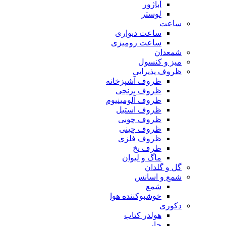
آباژور
لوستر
ساعت
ساعت دیواری
ساعت رومیزی
شمعدان
میز و کنسول
ظروف پذیرایی
ظروف آشپزخانه
ظروف برنجی
ظروف آلومینیوم
ظروف استیل
ظروف چوبی
ظروف چینی
ظروف فلزی
ظرف یخ
ماگ و لیوان
گل و گلدان
شمع و اسانس
شمع
خوشبوکننده هوا
دکوری
هولدر کتاب
جار