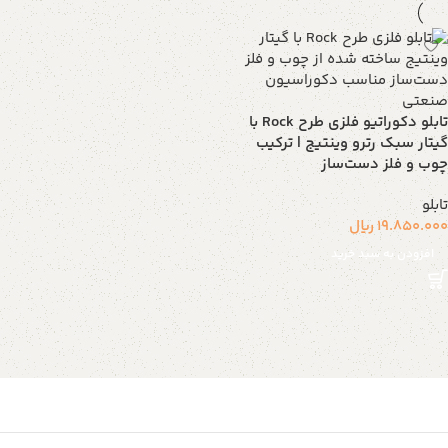
تابلو دکوراتیو فلزی طرح Rock با
گیتار سبک رترو وینتیج | ترکیب
چوب و فلز دست‌ساز
تابلو
19.850.000
ریال
افزودن به سبد خرید