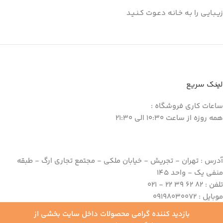
زیـبـایـی را بـه خـانـه دعـوت کـنـیـد
لینک سریع
ساعات کاری فروشگاه :
همه روزه از ساعت 10:30 الی 21:30
آدرس : تهران - تجریش - خیابان ملکی - مجتمع تجاری ارگ - طبقه
منفی یک - واحد 145
تلفن : 82 62 39 22 - 021
موبایل : 09198030072
بازدید کننده گرامی محصولات داخل سایت بخشی از