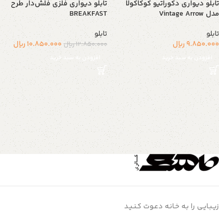
تابلو دیواری دکوراتیو کوکاکولا
تابلو دیواری فلزی فلش‌دار طرح
مدل Vintage Arrow
BREAKFAST
تابلو
تابلو
9.850.000
ریال
10.850.000
ریال
12.850.000
ریال
افزودن به سبد خرید
افزودن به سبد خرید
زیـبـایـی را بـه خـانـه دعـوت کـنـیـد