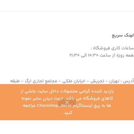
لینک سریع
ساعات کاری فروشگاه :
همه روزه از ساعت 10:30 الی 21:30
آدرس : تهران - تجریش - خیابان ملکی - مجتمع تجاری ارگ - طبقه
منفی یک - واحد 145
بازدید کننده گرامی محصولات داخل سایت بخشی از
تلفن : 82 62 39 22 - 021
کاهای فروشگاه می باشد. جهت دیدن سایر نمونه
موبایل : 09198030072
ها به پیج اینستاگرام Chocoshop_decor مراجعه
0
کنید .
یلترها
خانه
محصولات
سبد خرید
حساب کاربری من