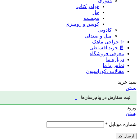
دکوری
هولدر کتاب
جار
مجسمه
کوسن و رومیزی
کادویی
مبل و صندلی
✨ حراجی ماهک
🧾 خرید اقساطی
معرفی فروشگاه
درباره ما
تماس با ما
مقالات دکوراسیون
سبد خرید
بستن
ثبت سفارش در پیام‌رسان‌ها
ورود
بستن
شماره موبایل
*
ارسال کد