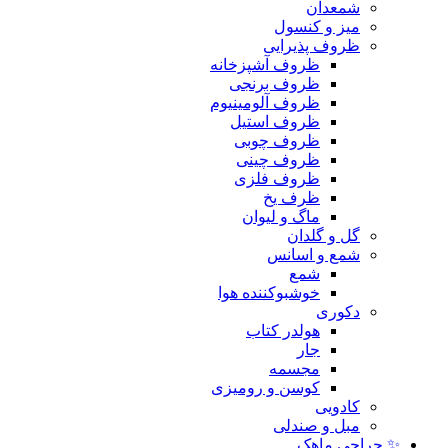
شمعدان
میز و کنسول
ظروف پذیرایی
ظروف آشپزخانه
ظروف برنجی
ظروف آلومینیوم
ظروف استیل
ظروف چوبی
ظروف چینی
ظروف فلزی
ظرف یخ
ماگ و لیوان
گل و گلدان
شمع و اسانس
شمع
خوشبوکننده هوا
دکوری
هولدر کتاب
جار
مجسمه
کوسن و رومیزی
کادویی
مبل و صندلی
✨ حراجی ماهک