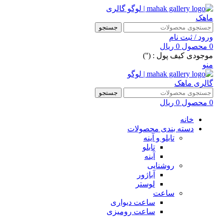
جستجو
ورود / ثبت نام
0
محصول
0
ریال
موجودی کیف پول : ('')
منو
جستجو
0
محصول
0
ریال
خانه
دسته بندی محصولات
تابلو و آینه
تابلو
آینه
روشنایی
آباژور
لوستر
ساعت
ساعت دیواری
ساعت رومیزی