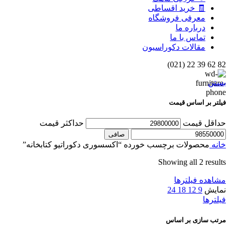
🧾 خرید اقساطی
معرفی فروشگاه
درباره ما
تماس با ما
مقالات دکوراسیون
82 62 39 22 (021)
بستن
فیلتر بر اساس قیمت
حداقل قیمت
حداكثر قيمت
صافی
خانه
محصولات برچسب خورده “اکسسوری دکوراتیو کتابخانه”
Showing all 2 results
مشاهده فیلترها
نمایش
9
12
18
24
فیلترها
مرتب سازی بر اساس