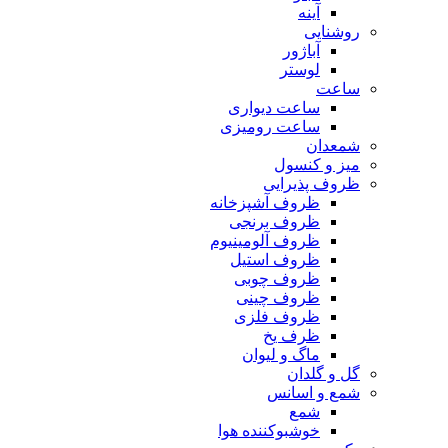
آینه
روشنایی
آباژور
لوستر
ساعت
ساعت دیواری
ساعت رومیزی
شمعدان
میز و کنسول
ظروف پذیرایی
ظروف آشپزخانه
ظروف برنجی
ظروف آلومینیوم
ظروف استیل
ظروف چوبی
ظروف چینی
ظروف فلزی
ظرف یخ
ماگ و لیوان
گل و گلدان
شمع و اسانس
شمع
خوشبوکننده هوا