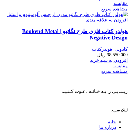
مقایسه
مشاهده سریع
افزودن به علاقه مندی
هولدر کتاب فلزی طرح نگاتیو | Bookend Metal
Negative Design
کادویی
,
هولدرکتاب
98.550.000
ریال
افزودن به سبد خرید
مقایسه
مشاهده سریع
زیـبـایـی را بـه خـانـه دعـوت کـنـیـد
لینک سریع
خانه
درباره ما