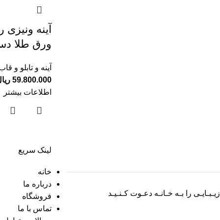
آینه ونیزی 
ورق طلا دس
آینه و تابلو و قاب
59.800.000
ریا
اطلاعات بیشتر
لینک سریع
خانه
درباره ما
زیـبـایـی را بـه خـانـه دعـوت کـنـیـد
فروشگاه
تماس با ما