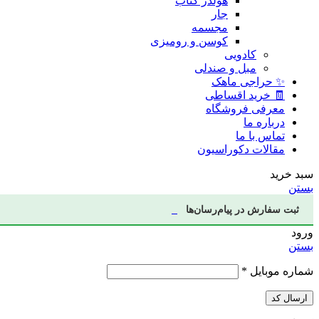
هولدر کتاب
جار
مجسمه
کوسن و رومیزی
کادویی
مبل و صندلی
✨ حراجی ماهک
🧾 خرید اقساطی
معرفی فروشگاه
درباره ما
تماس با ما
مقالات دکوراسیون
سبد خرید
بستن
ثبت سفارش در پیام‌رسان‌ها
ورود
بستن
شماره موبایل
*
ارسال کد