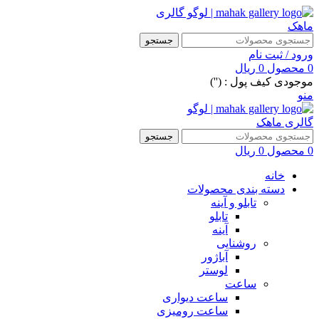
جستجو
ورود / ثبت نام
0
محصول
0
ریال
موجودی کیف پول : ('')
منو
جستجو
0
محصول
0
ریال
خانه
دسته بندی محصولات
تابلو و آینه
تابلو
آینه
روشنایی
آباژور
لوستر
ساعت
ساعت دیواری
ساعت رومیزی