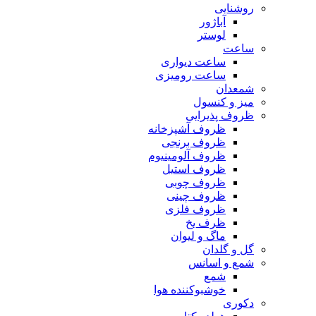
روشنایی
آباژور
لوستر
ساعت
ساعت دیواری
ساعت رومیزی
شمعدان
میز و کنسول
ظروف پذیرایی
ظروف آشپزخانه
ظروف برنجی
ظروف آلومینیوم
ظروف استیل
ظروف چوبی
ظروف چینی
ظروف فلزی
ظرف یخ
ماگ و لیوان
گل و گلدان
شمع و اسانس
شمع
خوشبوکننده هوا
دکوری