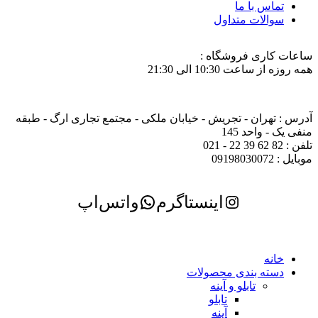
تماس با ما
سوالات متداول
ساعات کاری فروشگاه :
همه روزه از ساعت 10:30 الی 21:30
آدرس : تهران - تجریش - خیابان ملکی - مجتمع تجاری ارگ - طبقه
منفی یک - واحد 145
تلفن : 82 62 39 22 - 021
موبایل : 09198030072
اینستاگرم
واتس‌اپ
خانه
دسته بندی محصولات
تابلو و آینه
تابلو
آینه