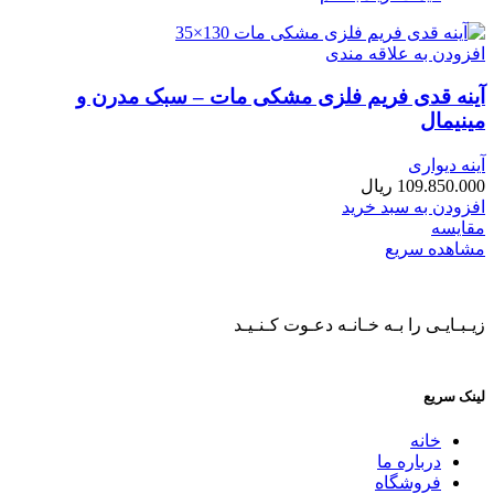
افزودن به علاقه مندی
آینه قدی فریم فلزی مشکی مات – سبک مدرن و
مینیمال
آینه دیواری
109.850.000
ریال
افزودن به سبد خرید
مقایسه
مشاهده سریع
زیـبـایـی را بـه خـانـه دعـوت کـنـیـد
لینک سریع
خانه
درباره ما
فروشگاه