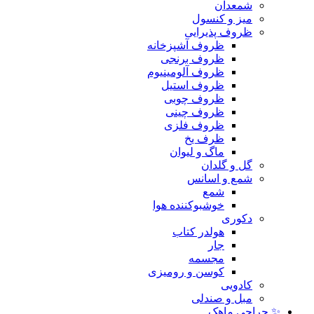
شمعدان
میز و کنسول
ظروف پذیرایی
ظروف آشپزخانه
ظروف برنجی
ظروف آلومینیوم
ظروف استیل
ظروف چوبی
ظروف چینی
ظروف فلزی
ظرف یخ
ماگ و لیوان
گل و گلدان
شمع و اسانس
شمع
خوشبوکننده هوا
دکوری
هولدر کتاب
جار
مجسمه
کوسن و رومیزی
کادویی
مبل و صندلی
✨ حراجی ماهک