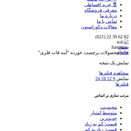
🧾 خرید اقساطی
معرفی فروشگاه
درباره ما
تماس با ما
مقالات دکوراسیون
82 62 39 22 (021)
بستن
خانه
محصولات برچسب خورده “آینه قاب فلزی”
نمایش یک نتیجه
مشاهده فیلترها
نمایش
9
12
18
24
فیلترها
مرتب سازی بر اساس
محبوبیت
متوسط امتیاز
جدیدترین
قیمت: کم به زیاد
قیمت: زیاد به کم