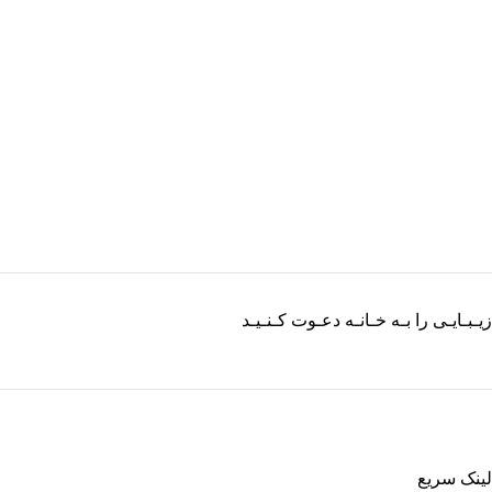
زیـبـایـی را بـه خـانـه دعـوت کـنـیـد
لینک سریع