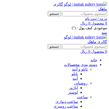
جستجو
ورود / ثبت نام
0
محصول
0
ریال
موجودی کیف پول : ('')
منو
جستجو
0
محصول
0
ریال
خانه
دسته بندی محصولات
تابلو و آینه
تابلو
آینه
روشنایی
آباژور
لوستر
ساعت
ساعت دیواری
ساعت رومیزی