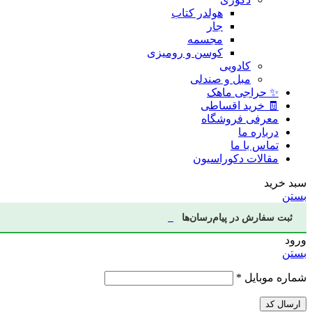
هولدر کتاب
جار
مجسمه
کوسن و رومیزی
کادویی
مبل و صندلی
✨ حراجی ماهک
🧾 خرید اقساطی
معرفی فروشگاه
درباره ما
تماس با ما
مقالات دکوراسیون
سبد خرید
بستن
ثبت سفارش در پیام‌رسان‌ها
ورود
بستن
شماره موبایل
*
ارسال کد