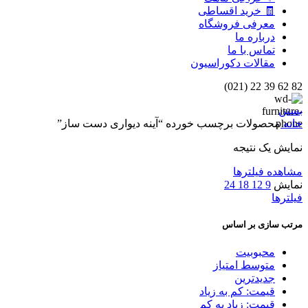
🧾 خرید اقساطی
معرفی فروشگاه
درباره ما
تماس با ما
مقالات دکوراسیون
82 62 39 22 (021)
بستن
خانه
محصولات برچسب خورده “آینه دیواری دست ساز”
نمایش یک نتیجه
مشاهده فیلترها
نمایش
9
12
18
24
فیلترها
مرتب سازی بر اساس
محبوبیت
متوسط امتیاز
جدیدترین
قیمت: کم به زیاد
قیمت: زیاد به کم