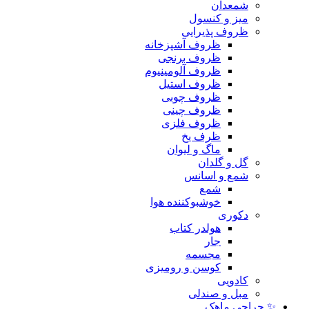
شمعدان
میز و کنسول
ظروف پذیرایی
ظروف آشپزخانه
ظروف برنجی
ظروف آلومینیوم
ظروف استیل
ظروف چوبی
ظروف چینی
ظروف فلزی
ظرف یخ
ماگ و لیوان
گل و گلدان
شمع و اسانس
شمع
خوشبوکننده هوا
دکوری
هولدر کتاب
جار
مجسمه
کوسن و رومیزی
کادویی
مبل و صندلی
✨ حراجی ماهک