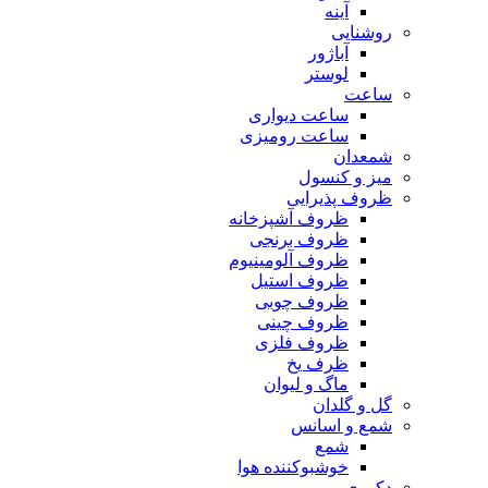
آینه
روشنایی
آباژور
لوستر
ساعت
ساعت دیواری
ساعت رومیزی
شمعدان
میز و کنسول
ظروف پذیرایی
ظروف آشپزخانه
ظروف برنجی
ظروف آلومینیوم
ظروف استیل
ظروف چوبی
ظروف چینی
ظروف فلزی
ظرف یخ
ماگ و لیوان
گل و گلدان
شمع و اسانس
شمع
خوشبوکننده هوا
دکوری