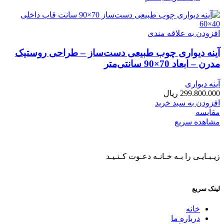
افزودن به علاقه مندی
آینه دیواری چوب طبیعی دست‌ساز – طراحی روستیک
مدرن – ابعاد 70×90 سانتی‌متر
آینه دیواری
299.800.000
ریال
افزودن به سبد خرید
مقایسه
مشاهده سریع
زیـبـایـی را بـه خـانـه دعـوت کـنـیـد
لینک سریع
خانه
درباره ما