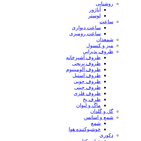
روشنایی
آباژور
لوستر
ساعت
ساعت دیواری
ساعت رومیزی
شمعدان
میز و کنسول
ظروف پذیرایی
ظروف آشپزخانه
ظروف برنجی
ظروف آلومینیوم
ظروف استیل
ظروف چوبی
ظروف چینی
ظروف فلزی
ظرف یخ
ماگ و لیوان
گل و گلدان
شمع و اسانس
شمع
خوشبوکننده هوا
دکوری