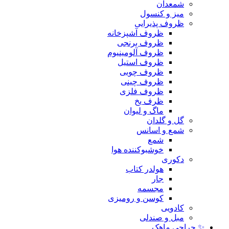
شمعدان
میز و کنسول
ظروف پذیرایی
ظروف آشپزخانه
ظروف برنجی
ظروف آلومینیوم
ظروف استیل
ظروف چوبی
ظروف چینی
ظروف فلزی
ظرف یخ
ماگ و لیوان
گل و گلدان
شمع و اسانس
شمع
خوشبوکننده هوا
دکوری
هولدر کتاب
جار
مجسمه
کوسن و رومیزی
کادویی
مبل و صندلی
✨ حراجی ماهک