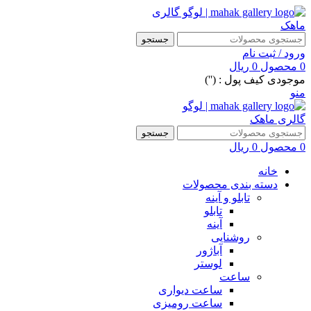
جستجو
ورود / ثبت نام
0
محصول
0
ریال
موجودی کیف پول : ('')
منو
جستجو
0
محصول
0
ریال
خانه
دسته بندی محصولات
تابلو و آینه
تابلو
آینه
روشنایی
آباژور
لوستر
ساعت
ساعت دیواری
ساعت رومیزی