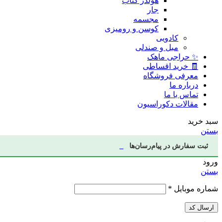
هولدر کتاب
جار
مجسمه
کوسن و رومیزی
کادویی
مبل و صندلی
✨ حراجی ماهک
🧾 خرید اقساطی
معرفی فروشگاه
درباره ما
تماس با ما
مقالات دکوراسیون
سبد خرید
بستن
ثبت سفارش در پیام‌رسان‌ها
ورود
بستن
شماره موبایل
*
ارسال کد