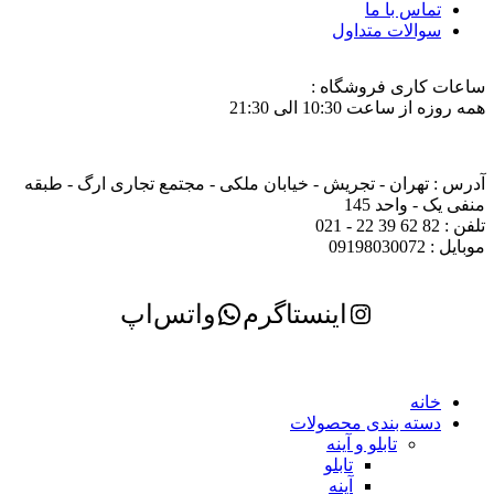
تماس با ما
سوالات متداول
ساعات کاری فروشگاه :
همه روزه از ساعت 10:30 الی 21:30
آدرس : تهران - تجریش - خیابان ملکی - مجتمع تجاری ارگ - طبقه
منفی یک - واحد 145
تلفن : 82 62 39 22 - 021
موبایل : 09198030072
اینستاگرم
واتس‌اپ
خانه
دسته بندی محصولات
تابلو و آینه
تابلو
آینه