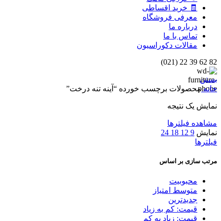
🧾 خرید اقساطی
معرفی فروشگاه
درباره ما
تماس با ما
مقالات دکوراسیون
82 62 39 22 (021)
بستن
خانه
محصولات برچسب خورده “آینه تنه درخت”
نمایش یک نتیجه
مشاهده فیلترها
نمایش
9
12
18
24
فیلترها
مرتب سازی بر اساس
محبوبیت
متوسط امتیاز
جدیدترین
قیمت: کم به زیاد
قیمت: زیاد به کم