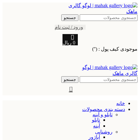
جستجو
ورود / ثبت نام
0
ریال
موجودی کیف پول : ('')
جستجو
0
خانه
دسته بندی محصولات
تابلو و آینه
تابلو
آینه
روشنایی
آباژور