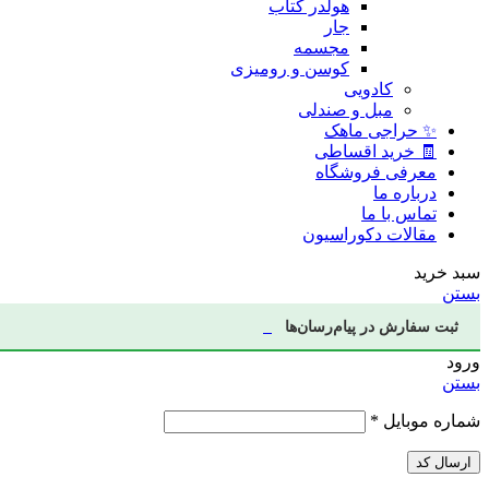
هولدر کتاب
جار
مجسمه
کوسن و رومیزی
کادویی
مبل و صندلی
✨ حراجی ماهک
🧾 خرید اقساطی
معرفی فروشگاه
درباره ما
تماس با ما
مقالات دکوراسیون
سبد خرید
بستن
ثبت سفارش در پیام‌رسان‌ها
ورود
بستن
شماره موبایل
*
ارسال کد