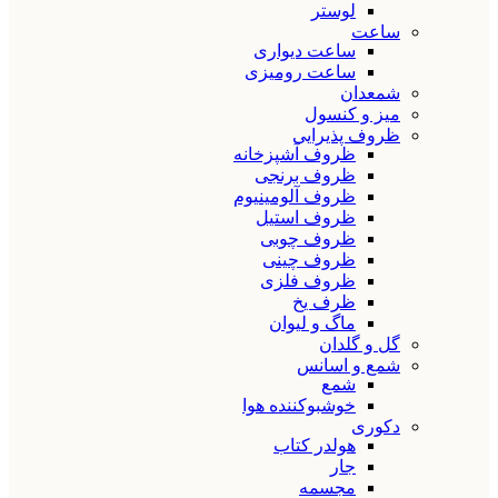
لوستر
ساعت
ساعت دیواری
ساعت رومیزی
شمعدان
میز و کنسول
ظروف پذیرایی
ظروف آشپزخانه
ظروف برنجی
ظروف آلومینیوم
ظروف استیل
ظروف چوبی
ظروف چینی
ظروف فلزی
ظرف یخ
ماگ و لیوان
گل و گلدان
شمع و اسانس
شمع
خوشبوکننده هوا
دکوری
هولدر کتاب
جار
مجسمه