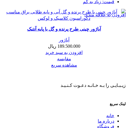
قیمت: زیاد به کم
افزودن به علاقه مندی
آباژور چینی طرح پرنده و گل با پایه آنتیک
آباژور
189.500.000
ریال
افزودن به سبد خرید
مقایسه
مشاهده سریع
زیـبـایـی را بـه خـانـه دعـوت کـنـیـد
لینک سریع
خانه
درباره ما
فروشگاه