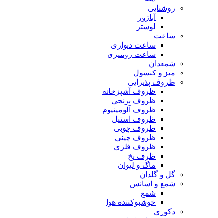
روشنایی
آباژور
لوستر
ساعت
ساعت دیواری
ساعت رومیزی
شمعدان
میز و کنسول
ظروف پذیرایی
ظروف آشپزخانه
ظروف برنجی
ظروف آلومینیوم
ظروف استیل
ظروف چوبی
ظروف چینی
ظروف فلزی
ظرف یخ
ماگ و لیوان
گل و گلدان
شمع و اسانس
شمع
خوشبوکننده هوا
دکوری