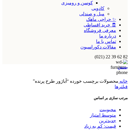
کوسن و رومیزی
کادویی
مبل و صندلی
✨ حراجی ماهک
🧾 خرید اقساطی
معرفی فروشگاه
درباره ما
تماس با ما
مقالات دکوراسیون
82 62 39 22 (021)
بستن
خانه
محصولات برچسب خورده “آباژور طرح پرنده”
فیلترها
مرتب سازی بر اساس
محبوبیت
متوسط امتیاز
جدیدترین
قیمت: کم به زیاد