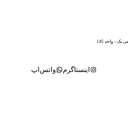
ک - واحد 145
اینستاگرم
واتس‌اپ