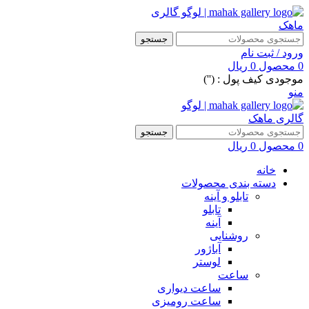
جستجو
ورود / ثبت نام
0
محصول
0
ریال
موجودی کیف پول : ('')
منو
جستجو
0
محصول
0
ریال
خانه
دسته بندی محصولات
تابلو و آینه
تابلو
آینه
روشنایی
آباژور
لوستر
ساعت
ساعت دیواری
ساعت رومیزی