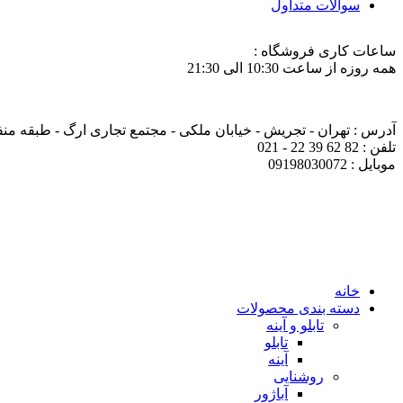
سوالات متداول
ساعات کاری فروشگاه :
همه روزه از ساعت 10:30 الی 21:30
آدرس : تهران - تجریش - خیابان ملکی - مجتمع تجاری ارگ - طبقه منفی ی
تلفن : 82 62 39 22 - 021
موبایل : 09198030072
خانه
دسته بندی محصولات
تابلو و آینه
تابلو
آینه
روشنایی
آباژور