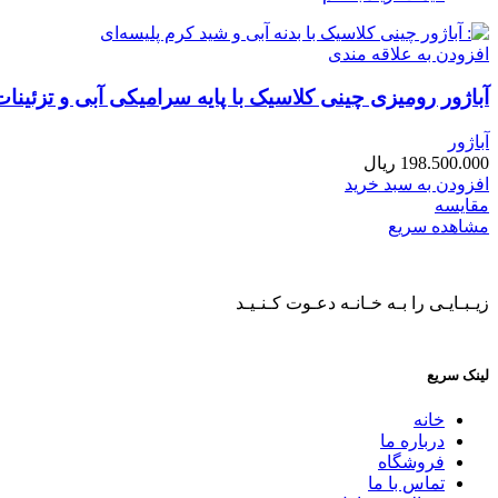
افزودن به علاقه مندی
آباژور رومیزی چینی کلاسیک با پایه سرامیکی آبی و تزئینا
آباژور
198.500.000
ریال
افزودن به سبد خرید
مقایسه
مشاهده سریع
زیـبـایـی را بـه خـانـه دعـوت کـنـیـد
لینک سریع
خانه
درباره ما
فروشگاه
تماس با ما