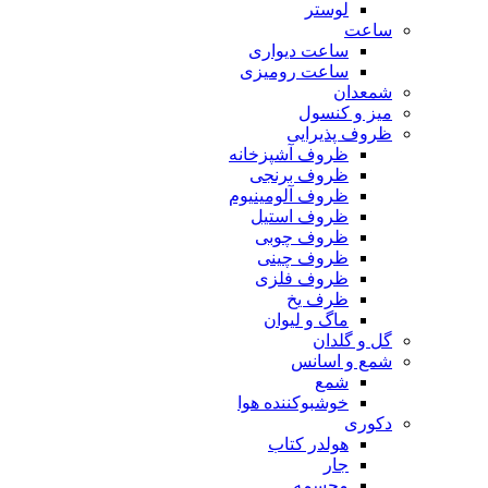
لوستر
ساعت
ساعت دیواری
ساعت رومیزی
شمعدان
میز و کنسول
ظروف پذیرایی
ظروف آشپزخانه
ظروف برنجی
ظروف آلومینیوم
ظروف استیل
ظروف چوبی
ظروف چینی
ظروف فلزی
ظرف یخ
ماگ و لیوان
گل و گلدان
شمع و اسانس
شمع
خوشبوکننده هوا
دکوری
هولدر کتاب
جار
مجسمه