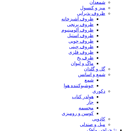
شمعدان
میز و کنسول
ظروف پذیرایی
ظروف آشپزخانه
ظروف برنجی
ظروف آلومینیوم
ظروف استیل
ظروف چوبی
ظروف چینی
ظروف فلزی
ظرف یخ
ماگ و لیوان
گل و گلدان
شمع و اسانس
شمع
خوشبوکننده هوا
دکوری
هولدر کتاب
جار
مجسمه
کوسن و رومیزی
کادویی
مبل و صندلی
✨ حراجی ماهک