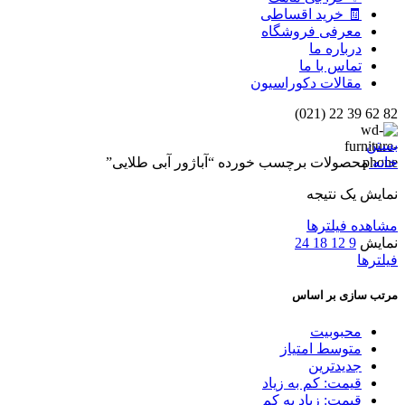
🧾 خرید اقساطی
معرفی فروشگاه
درباره ما
تماس با ما
مقالات دکوراسیون
82 62 39 22 (021)
بستن
خانه
محصولات برچسب خورده “آباژور آبی طلایی”
نمایش یک نتیجه
مشاهده فیلترها
نمایش
9
12
18
24
فیلترها
مرتب سازی بر اساس
محبوبیت
متوسط امتیاز
جدیدترین
قیمت: کم به زیاد
قیمت: زیاد به کم