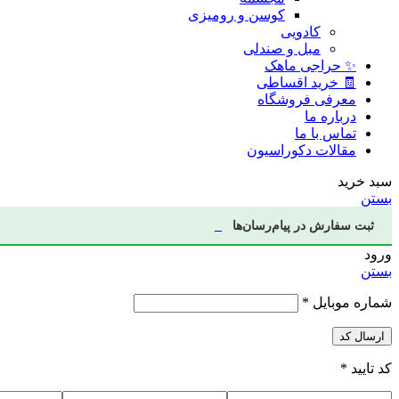
کوسن و رومیزی
کادویی
مبل و صندلی
✨ حراجی ماهک
🧾 خرید اقساطی
معرفی فروشگاه
درباره ما
تماس با ما
مقالات دکوراسیون
سبد خرید
بستن
ثبت سفارش در پیام‌رسان‌ها
ورود
بستن
شماره موبایل
*
ارسال کد
کد تایید
*